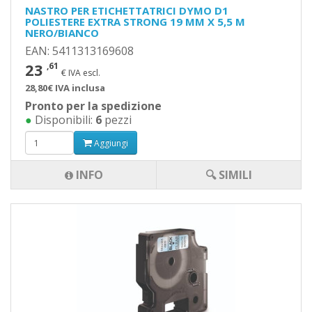
NASTRO PER ETICHETTATRICI DYMO D1
POLIESTERE EXTRA STRONG 19 MM X 5,5 M
NERO/BIANCO
EAN: 5411313169608
23
,61
€ IVA escl.
28,80€ IVA inclusa
Pronto per la spedizione
●
Disponibili:
6
pezzi
Aggiungi
INFO
🔍 SIMILI