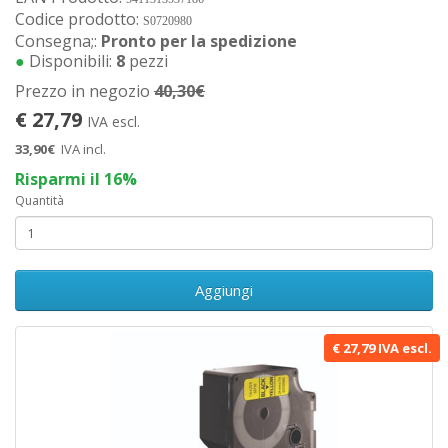
Codice prodotto:
S0720980
Consegna;:
Pronto per la spedizione
●
Disponibili:
8
pezzi
Prezzo in negozio
40,30€
€ 27,79
IVA escl.
33,90€
IVA incl.
Risparmi il 16%
Quantità
Aggiungi
€ 27,79 IVA escl.