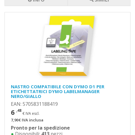
NASTRO COMPATIBILE CON DYMO D1 PER
ETICHETTATRICI DYMO LABELMANAGER
NERO/GIALLO
EAN: 5705831188419
6
,48
€ IVA escl.
7,90€ IVA inclusa
Pronto per la spedizione
●
Disponibili:
413
pezzi