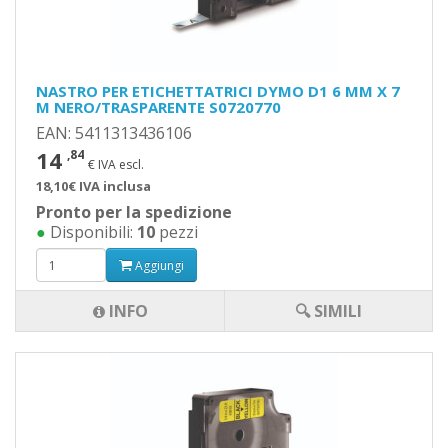
NASTRO PER ETICHETTATRICI DYMO D1 6 MM X 7
M NERO/TRASPARENTE S0720770
EAN: 5411313436106
14
,84
€ IVA escl.
18,10€ IVA inclusa
Pronto per la spedizione
●
Disponibili:
10
pezzi
Aggiungi
INFO
🔍 SIMILI