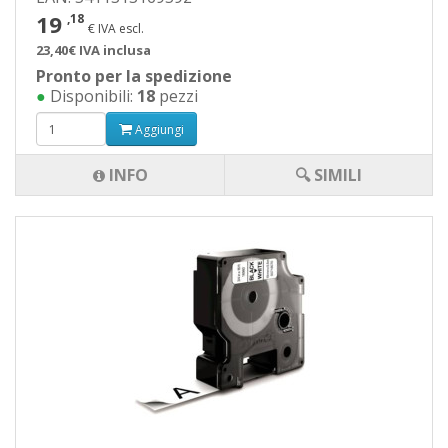
19
,18
€ IVA escl.
23,40€ IVA inclusa
Pronto per la spedizione
●
Disponibili:
18
pezzi
Aggiungi
INFO
🔍 SIMILI