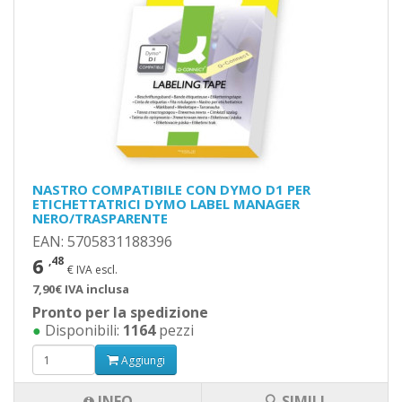
NASTRO COMPATIBILE CON DYMO D1 PER
ETICHETTATRICI DYMO LABEL MANAGER
NERO/TRASPARENTE
EAN: 5705831188396
6
,48
€ IVA escl.
7,90€ IVA inclusa
Pronto per la spedizione
●
Disponibili:
1164
pezzi
Aggiungi
INFO
🔍 SIMILI