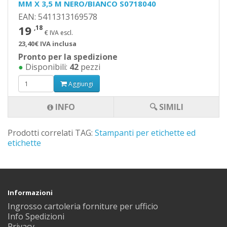
MM X 3,5 M NERO/BIANCO S0718040
EAN: 5411313169578
19
,18
€ IVA escl.
23,40€ IVA inclusa
Pronto per la spedizione
●
Disponibili:
42
pezzi
Aggiungi
INFO
🔍 SIMILI
Prodotti correlati TAG:
Stampanti per etichette ed
etichette
Informazioni
Ingrosso cartoleria forniture per ufficio
Info Spedizioni
Privacy