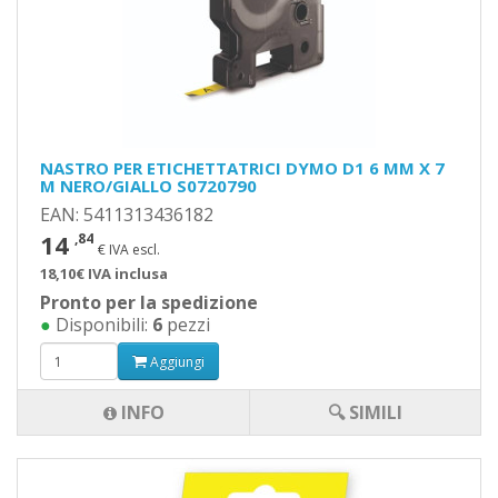
NASTRO PER ETICHETTATRICI DYMO D1 6 MM X 7
M NERO/GIALLO S0720790
EAN: 5411313436182
14
,84
€ IVA escl.
18,10€ IVA inclusa
Pronto per la spedizione
●
Disponibili:
6
pezzi
Aggiungi
INFO
🔍 SIMILI