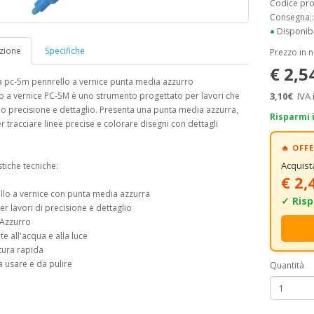
Codice pr
Consegna;
●
Disponibi
zione
Specifiche
Prezzo in 
€ 2,5
a pc-5m pennrello a vernice punta media azzurro
lo a vernice PC-5M è uno strumento progettato per lavori che
3,10€
IVA 
o precisione e dettaglio. Presenta una punta media azzurra,
Risparmi 
r tracciare linee precise e colorare disegni con dettagli
🔥 OF
Acquis
stiche tecniche:
€ 2,
llo a vernice con punta media azzurra
✓ Risp
per lavori di precisione e dettaglio
 Azzurro
te all'acqua e alla luce
tura rapida
da usare e da pulire
Quantità