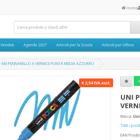
Home
ù Venduti
Agende 2027
Articoli per la Scuola
Articoli per Ufficio
C-5M PENNARELLO A VERNICE PUNTA MEDIA AZZURRO
I
€ 2,54 IVA escl.
UNI 
VERN
Marca:
Uni
Tutti i pro
EAN Prodo