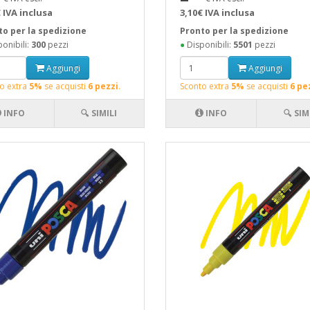
 IVA inclusa
3,10€ IVA inclusa
to per la spedizione
Pronto per la spedizione
onibili:
300
pezzi
●
Disponibili:
5501
pezzi
Aggiungi
Aggiungi
o extra
5%
se acquisti
6 pezzi
.
Sconto extra
5%
se acquisti
6 pe
INFO
🔍 SIMILI
INFO
🔍 SIM