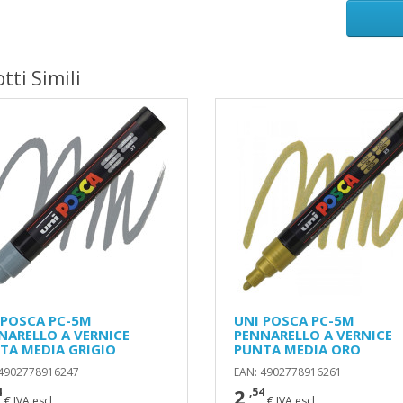
tti Simili
 POSCA PC-5M
UNI POSCA PC-5M
NARELLO A VERNICE
PENNARELLO A VERNICE
TA MEDIA GRIGIO
PUNTA MEDIA ORO
 4902778916247
EAN: 4902778916261
2
4
,54
€ IVA escl.
€ IVA escl.