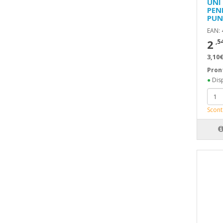
UNI
PEN
PUN
EAN:
2
,5
3,10€
Pron
●
Disp
Scont