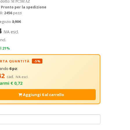
odotto:
M PC5M AZ
:
Pronto per la spedizione
li:
2456
pezzi
negozio
3,90€
4
IVA escl.
incl.
il 21%
FERTA QUANTITÀ
-5%
tando
6 pz
:
42
cad.
IVA escl.
armi € 0,72
Aggiungi 6 al carrello