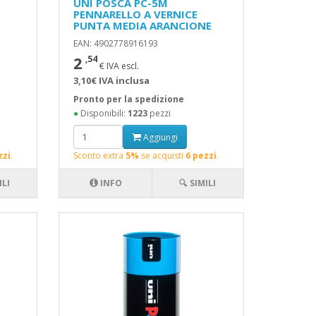
UNI POSCA PC-5M
PENNARELLO A VERNICE
PUNTA MEDIA ARANCIONE
EAN: 4902778916193
2
,54
€ IVA escl.
3,10€ IVA inclusa
Pronto per la spedizione
●
Disponibili:
1223
pezzi
Aggiungi
zzi
.
Sconto extra
5%
se acquisti
6 pezzi
.
ILI
INFO
🔍 SIMILI