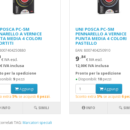
 POSCA PC-5M
UNI POSCA PC-5M
NARELLO A VERNICE
PENNARELLO A VERNICE
TA MEDIA 4 COLORI
PUNTA MEDIA 4 COLORI
ORTITI
PASTELLO
 8007404250880
EAN: 8007404250910
9
4
,84
€ IVA escl.
€ IVA escl.
€ IVA inclusa
12,00€ IVA inclusa
to per la spedizione
Pronto per la spedizione
onibili:
9
pezzi
●
Disponibili:
10
pezzi
Aggiungi
Aggiungi
o extra
5%
se acquisti
6 pezzi
.
Sconto extra
5%
se acquisti
6 pe
INFO
🔍 SIMILI
INFO
🔍 SIM
correlati TAG:
Marcatori speciali