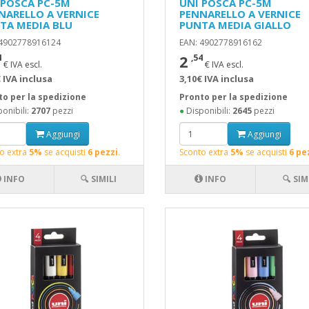
 POSCA PC-5M
UNI POSCA PC-5M
NARELLO A VERNICE
PENNARELLO A VERNICE
TA MEDIA BLU
PUNTA MEDIA GIALLO
 4902778916124
EAN: 4902778916162
2
4
,54
€ IVA escl.
€ IVA escl.
 IVA inclusa
3,10€ IVA inclusa
to per la spedizione
Pronto per la spedizione
onibili:
2707
pezzi
●
Disponibili:
2645
pezzi
Aggiungi
Aggiungi
o extra
5%
se acquisti
6 pezzi
.
Sconto extra
5%
se acquisti
6 pe
INFO
🔍 SIMILI
INFO
🔍 SIM