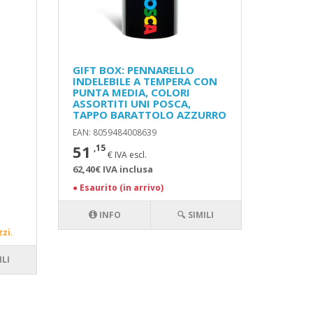
GIFT BOX: PENNARELLO
INDELEBILE A TEMPERA CON
PUNTA MEDIA, COLORI
ASSORTITI UNI POSCA,
TAPPO BARATTOLO AZZURRO
EAN: 8059484008639
51
,15
€ IVA escl.
62,40€ IVA inclusa
●
Esaurito (in arrivo)
INFO
🔍 SIMILI
zzi
.
ILI