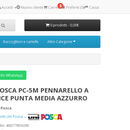
0
Accedi
Nuovo cliente
Carrello
Preferiti (0)
Cassa
0 prodotti - 0,00€
Raccoglitori e cartelle
Altre Categorie
nfo WhatsApp
POSCA PC-5M PENNARELLO A
ICE PUNTA MEDIA AZZURRO
 Posca
dotti Uni Posca →
tto:
4902778916209