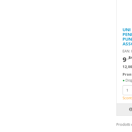
UNI
PEN
PUN
ASS
EAN:
9
,8
12,00
Pron
●
Disp
Scont
Prodotti 