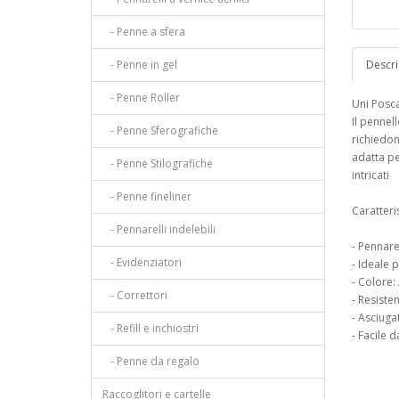
- Penne a sfera
- Penne in gel
Descri
- Penne Roller
Uni Posc
Il pennel
- Penne Sferografiche
richiedon
adatta pe
- Penne Stilografiche
intricati
- Penne fineliner
Caratteri
- Pennarelli indelebili
- Pennare
- Evidenziatori
- Ideale 
- Colore:
- Correttori
- Resisten
- Asciuga
- Refill e inchiostri
- Facile 
- Penne da regalo
Raccoglitori e cartelle