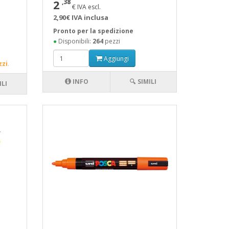
2
,38
€ IVA escl.
2,90€ IVA inclusa
Pronto per la spedizione
●
Disponibili:
264
pezzi
Aggiungi
zzi
.
INFO
🔍 SIMILI
ILI