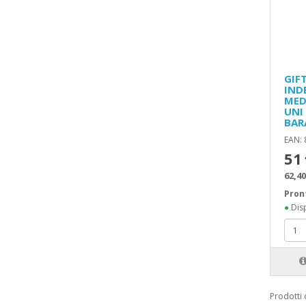
GIF
IND
MED
UNI
BAR
EAN:
51
62,40
Pron
●
Disp
Prodotti 