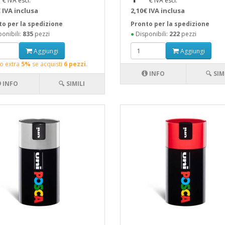
€ IVA escl.
€ IVA escl.
 IVA inclusa
2,10€ IVA inclusa
to per la spedizione
Pronto per la spedizione
onibili:
835
pezzi
●
Disponibili:
222
pezzi
Aggiungi
Aggiungi
o extra
5%
se acquisti
6 pezzi
.
INFO
🔍 SIM
INFO
🔍 SIMILI