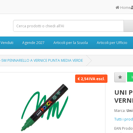
Home
ù Venduti
Agende 2027
Articoli per la Scuola
Articoli per Ufficio
-5M PENNARELLO A VERNICE PUNTA MEDIA VERDE
I
€ 2,54 IVA escl.
UNI 
VERN
Marca:
Uni
Tutti i pro
EAN Prodo