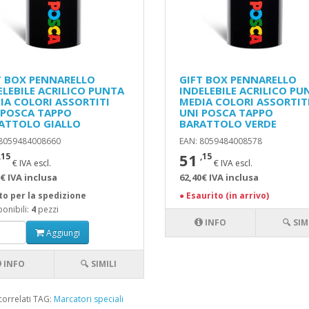
T BOX PENNARELLO
GIFT BOX PENNARELLO
ELEBILE ACRILICO PUNTA
INDELEBILE ACRILICO PU
IA COLORI ASSORTITI
MEDIA COLORI ASSORTIT
 POSCA TAPPO
UNI POSCA TAPPO
ATTOLO GIALLO
BARATTOLO VERDE
 8059484008660
EAN: 8059484008578
51
,15
,15
€ IVA escl.
€ IVA escl.
€ IVA inclusa
62,40€ IVA inclusa
to per la spedizione
●
Esaurito (in arrivo)
onibili:
4
pezzi
INFO
🔍 SIM
Aggiungi
INFO
🔍 SIMILI
correlati TAG:
Marcatori speciali