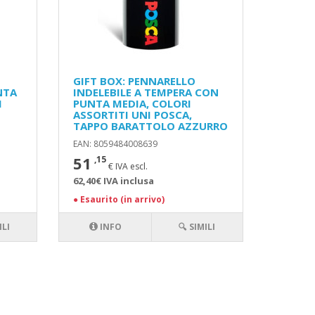
GIFT BOX: PENNARELLO
NTA
INDELEBILE A TEMPERA CON
I
PUNTA MEDIA, COLORI
ASSORTITI UNI POSCA,
TAPPO BARATTOLO AZZURRO
EAN: 8059484008639
51
,15
€ IVA escl.
62,40€ IVA inclusa
●
Esaurito (in arrivo)
ILI
INFO
🔍 SIMILI