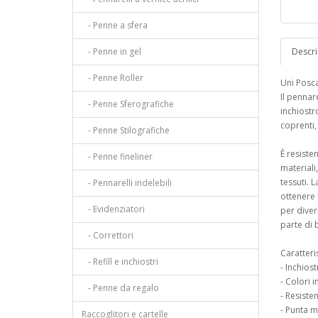
- Penne a sfera
- Penne in gel
Descri
- Penne Roller
Uni Posc
Il pennar
- Penne Sferografiche
inchiostr
coprenti,
- Penne Stilografiche
È resiste
- Penne fineliner
materiali,
tessuti. 
- Pennarelli indelebili
ottenere 
- Evidenziatori
per diver
parte di 
- Correttori
Caratteri
- Refill e inchiostri
- Inchios
- Colori i
- Penne da regalo
- Resisten
- Punta 
Raccoglitori e cartelle