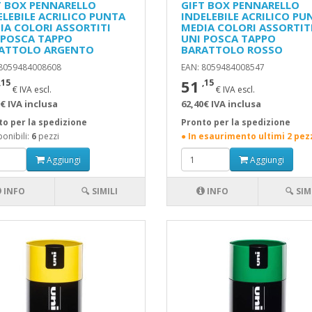
T BOX PENNARELLO
GIFT BOX PENNARELLO
ELEBILE ACRILICO PUNTA
INDELEBILE ACRILICO PU
IA COLORI ASSORTITI
MEDIA COLORI ASSORTIT
 POSCA TAPPO
UNI POSCA TAPPO
ATTOLO ARGENTO
BARATTOLO ROSSO
 8059484008608
EAN: 8059484008547
51
,15
,15
€ IVA escl.
€ IVA escl.
€ IVA inclusa
62,40€ IVA inclusa
to per la spedizione
Pronto per la spedizione
onibili:
6
pezzi
● In esaurimento ultimi 2 pez
Aggiungi
Aggiungi
INFO
🔍 SIMILI
INFO
🔍 SIM