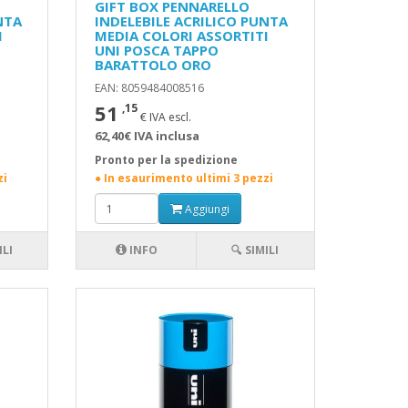
GIFT BOX PENNARELLO
NTA
INDELEBILE ACRILICO PUNTA
I
MEDIA COLORI ASSORTITI
UNI POSCA TAPPO
BARATTOLO ORO
EAN: 8059484008516
51
,15
€ IVA escl.
62,40€ IVA inclusa
Pronto per la spedizione
zi
● In esaurimento ultimi 3 pezzi
Aggiungi
ILI
INFO
🔍 SIMILI