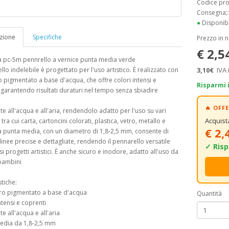
Codice pr
Consegna;
●
Disponibi
zione
Specifiche
Prezzo in 
€ 2,5
a pc-5m pennrello a vernice punta media verde
ello indelebile è progettato per l'uso artistico. È realizzato con
3,10€
IVA 
o pigmentato a base d'acqua, che offre colori intensi e
Risparmi 
 garantendo risultati duraturi nel tempo senza sbiadire
🔥 OF
nte all'acqua e all'aria, rendendolo adatto per l'uso su vari
Acquis
 tra cui carta, cartoncini colorati, plastica, vetro, metallo e
€ 2,
La punta media, con un diametro di 1,8-2,5 mm, consente di
linee precise e dettagliate, rendendo il pennarello versatile
✓ Risp
si progetti artistici. È anche sicuro e inodore, adatto all'uso da
bambini
stiche:
tro pigmentato a base d'acqua
Quantità
ntensi e coprenti
te all'acqua e all'aria
media da 1,8-2,5 mm