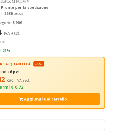
odotto:
M PC5M V
:
Pronto per la spedizione
li:
2536
pezzi
negozio
3,90€
4
IVA escl.
incl.
il 21%
FERTA QUANTITÀ
-5%
tando
6 pz
:
42
cad.
IVA escl.
armi € 0,72
Aggiungi 6 al carrello