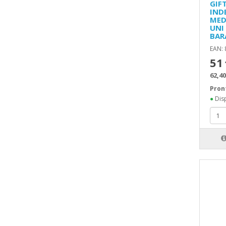
GIF
IND
MED
UNI
BAR
EAN:
51
62,40
Pron
●
Disp