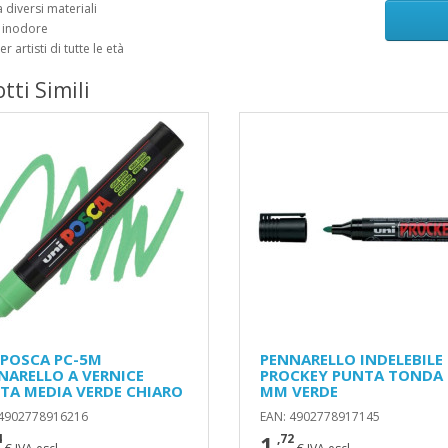
a diversi materiali
e inodore
er artisti di tutte le età
tti Simili
 POSCA PC-5M
PENNARELLO INDELEBILE
NARELLO A VERNICE
PROCKEY PUNTA TONDA 
TA MEDIA VERDE CHIARO
MM VERDE
 4902778916216
EAN: 4902778917145
1
4
,72