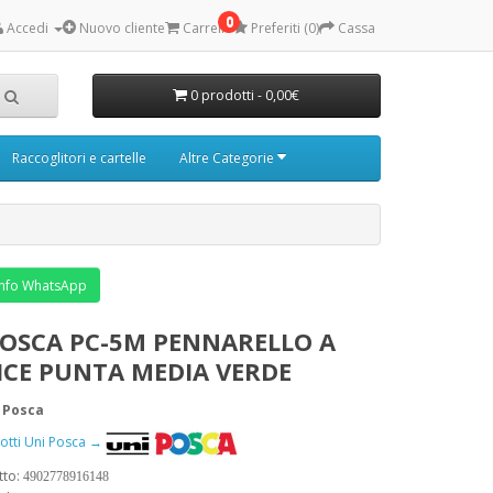
0
Accedi
Nuovo cliente
Carrello
Preferiti (0)
Cassa
0 prodotti - 0,00€
Raccoglitori e cartelle
Altre Categorie
nfo WhatsApp
POSCA PC-5M PENNARELLO A
ICE PUNTA MEDIA VERDE
 Posca
dotti Uni Posca →
tto:
4902778916148