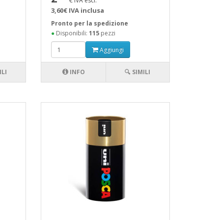
€ IVA escl.
3,60€ IVA inclusa
Pronto per la spedizione
●
Disponibili:
115
pezzi
Aggiungi
ILI
INFO
🔍 SIMILI