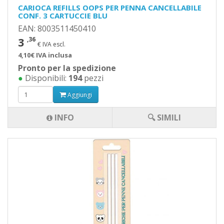
CARIOCA REFILLS OOPS PER PENNA CANCELLABILE
CONF. 3 CARTUCCIE BLU
EAN: 8003511450410
3
,36
€ IVA escl.
4,10€ IVA inclusa
Pronto per la spedizione
●
Disponibili:
194
pezzi
Aggiungi
INFO
🔍 SIMILI