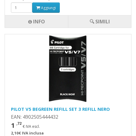
Aggiungi
INFO
🔍 SIMILI
PILOT V5 BEGREEN REFILL SET 3 REFILL NERO
EAN: 4902505444432
1
,72
€ IVA escl.
2,10€ IVA inclusa