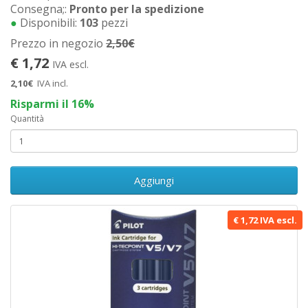
Consegna;:
Pronto per la spedizione
●
Disponibili:
103
pezzi
Prezzo in negozio
2,50€
€ 1,72
IVA escl.
2,10€
IVA incl.
Risparmi il 16%
Quantità
Aggiungi
€ 1,72 IVA escl.