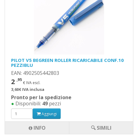
PILOT V5 BEGREEN ROLLER RICARICABILE CONF.10
PEZZIBLU
EAN: 4902505442803
2
,95
€ IVA escl.
3,60€ IVA inclusa
Pronto per la spedizione
●
Disponibili:
49
pezzi
Aggiungi
INFO
🔍 SIMILI