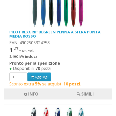
PILOT REXGRIP BEGREEN PENNA A SFERA PUNTA
MEDIA ROSSO
EAN: 4902505324758
1
,72
€ IVA escl.
2,10€ IVA inclusa
Pronto per la spedizione
●
Disponibili:
70
pezzi
Aggiungi
Sconto extra
5%
se acquisti
10 pezzi
.
INFO
🔍 SIMILI