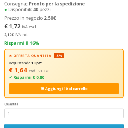
Consegna;:
Pronto per la spedizione
●
Disponibili:
40
pezzi
Prezzo in negozio
2,50€
€ 1,72
IVA escl.
2,10€
IVA incl.
Risparmi il 16%
🔥 OFFERTA QUANTITÀ
-5%
Acquistando
10 pz
:
€ 1,64
cad.
IVA escl.
✓ Risparmi € 0,80
Aggiungi 10 al carrello
Quantità