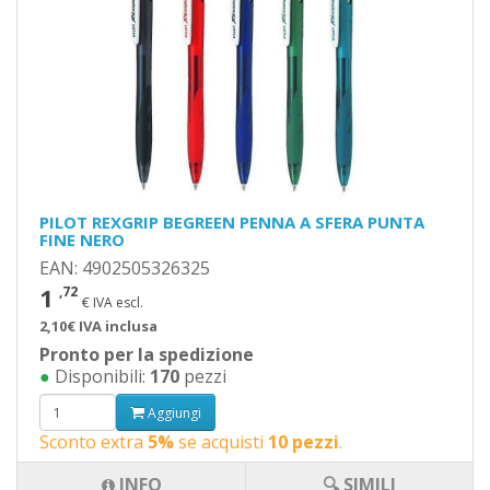
PILOT REXGRIP BEGREEN PENNA A SFERA PUNTA
FINE NERO
EAN: 4902505326325
1
,72
€ IVA escl.
2,10€ IVA inclusa
Pronto per la spedizione
●
Disponibili:
170
pezzi
Aggiungi
Sconto extra
5%
se acquisti
10 pezzi
.
INFO
🔍 SIMILI