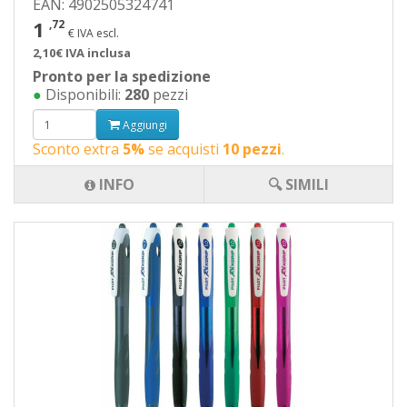
EAN: 4902505324741
1
,72
€ IVA escl.
2,10€ IVA inclusa
Pronto per la spedizione
●
Disponibili:
280
pezzi
Aggiungi
Sconto extra
5%
se acquisti
10 pezzi
.
INFO
🔍 SIMILI