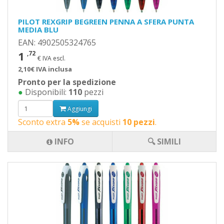
PILOT REXGRIP BEGREEN PENNA A SFERA PUNTA
MEDIA BLU
EAN: 4902505324765
1
,72
€ IVA escl.
2,10€ IVA inclusa
Pronto per la spedizione
●
Disponibili:
110
pezzi
Aggiungi
Sconto extra
5%
se acquisti
10 pezzi
.
INFO
🔍 SIMILI