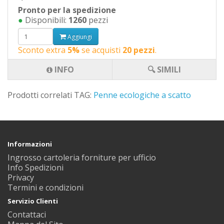
Pronto per la spedizione
●
Disponibili:
1260
pezzi
Aggiungi
Sconto extra
5%
se acquisti
20 pezzi
.
INFO
🔍 SIMILI
Prodotti correlati TAG:
Penne ecologiche a scatto
Informazioni
Ingrosso cartoleria forniture per ufficio
Info Spedizioni
Privacy
Termini e condizioni
Servizio Clienti
Contattaci