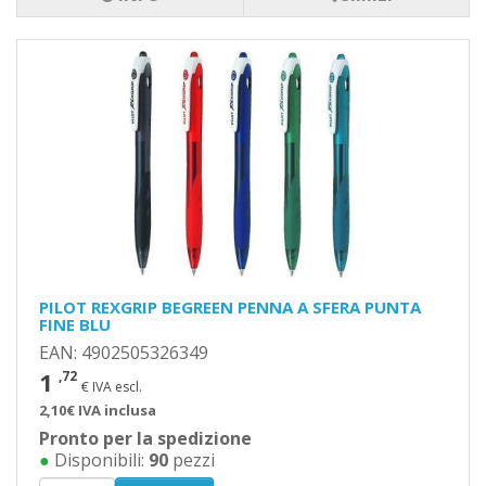
PILOT REXGRIP BEGREEN PENNA A SFERA PUNTA
FINE BLU
EAN: 4902505326349
1
,72
€ IVA escl.
2,10€ IVA inclusa
Pronto per la spedizione
●
Disponibili:
90
pezzi