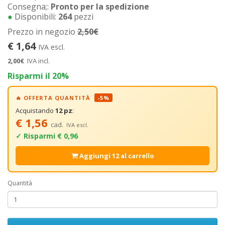
Consegna;:
Pronto per la spedizione
●
Disponibili:
264
pezzi
Prezzo in negozio
2,50€
€ 1,64
IVA escl.
2,00€
IVA incl.
Risparmi il 20%
🔥 OFFERTA QUANTITÀ
-5%
Acquistando
12 pz
:
€ 1,56
cad.
IVA escl.
✓ Risparmi € 0,96
Aggiungi 12 al carrello
Quantità