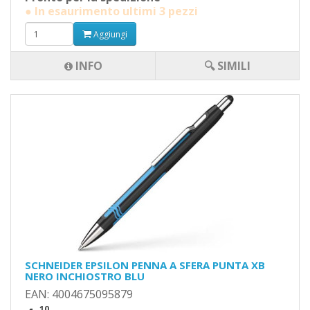
● In esaurimento ultimi 3 pezzi
Aggiungi
INFO
🔍 SIMILI
SCHNEIDER EPSILON PENNA A SFERA PUNTA XB
NERO INCHIOSTRO BLU
EAN: 4004675095879
,10