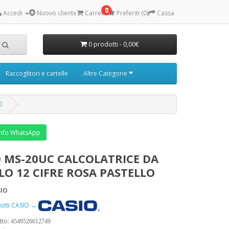
0
Accedi
Nuovo cliente
Carrello
Preferiti (0)
Cassa
0 prodotti - 0,00€
Raccoglitori e cartelle
Altre Categorie
O
nfo WhatsApp
O MS-20UC CALCOLATRICE DA
LO 12 CIFRE ROSA PASTELLO
SIO
odotti CASIO →
tto:
4549526612749