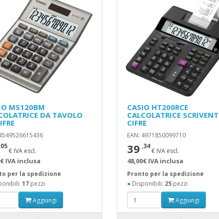
IO MS120BM
CASIO HT200RCE
COLATRICE DA TAVOLO
CALCOLATRICE SCRIVENT
IFRE
CIFRE
 4549526615436
EAN: 4971850099710
39
,05
,34
€ IVA escl.
€ IVA escl.
€ IVA inclusa
48,00€ IVA inclusa
to per la spedizione
Pronto per la spedizione
onibili:
17
pezzi
●
Disponibili:
25
pezzi
Aggiungi
Aggiungi