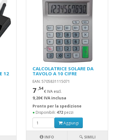
CALCOLATRICE SOLARE DA
E 12
TAVOLO A 10 CIFRE
EAN: 5705831115071
7
,54
€ IVA escl.
9,20€ IVA inclusa
Pronto per la spedizione
●
Disponibili:
472
pezzi
Aggiungi
INFO
🔍 SIMILI