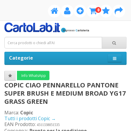
0
Categorie
Info WhatsApp
COPIC CIAO PENNARELLO PANTONE
SUPER BRUSH E MEDIUM BROAD YG17
GRASS GREEN
Marca:
Copic
Tutti i prodotti Copic →
EAN Prodotto:
4511338051535
Consegna;:
Pronto per la spedizione