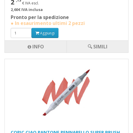
2
,13
€ IVA escl.
2,60€ IVA inclusa
Pronto per la spedizione
● In esaurimento ultimi 2 pezzi
Aggiungi
INFO
🔍 SIMILI
COPIC CIAO PANTONE PENNARELLO SUPER BRUSH