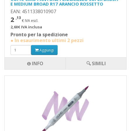
E MEDIUM BROAD R17 ARANCIO ROSSETTO
EAN: 4511338010907
2
,13
€ IVA escl.
2,60€ IVA inclusa
Pronto per la spedizione
● In esaurimento ultimi 2 pezzi
Aggiungi
INFO
🔍 SIMILI