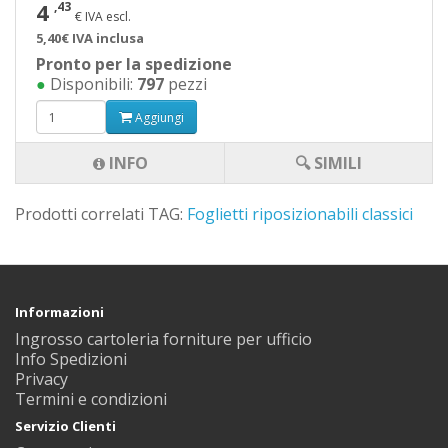
4
,43
€ IVA escl.
5,40€ IVA inclusa
Pronto per la spedizione
●
Disponibili:
797
pezzi
Aggiungi
INFO
🔍 SIMILI
Prodotti correlati TAG:
Foglietti riposizionabili classici
Informazioni
Ingrosso cartoleria forniture per ufficio
Info Spedizioni
Privacy
Termini e condizioni
Servizio Clienti