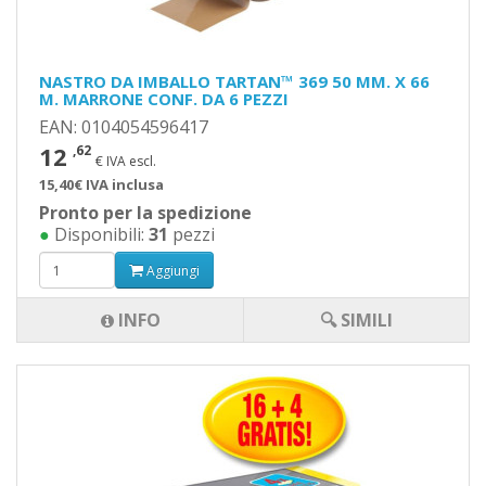
NASTRO DA IMBALLO TARTAN™ 369 50 MM. X 66
M. MARRONE CONF. DA 6 PEZZI
EAN: 0104054596417
12
,62
€ IVA escl.
15,40€ IVA inclusa
Pronto per la spedizione
●
Disponibili:
31
pezzi
Aggiungi
INFO
🔍 SIMILI