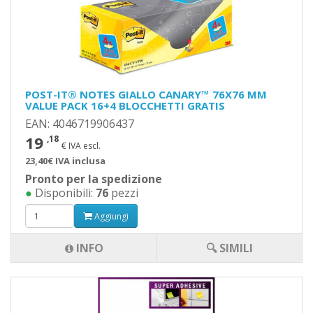
POST-IT® NOTES GIALLO CANARY™ 76X76 MM
VALUE PACK 16+4 BLOCCHETTI GRATIS
EAN: 4046719906437
19
,18
€ IVA escl.
23,40€ IVA inclusa
Pronto per la spedizione
●
Disponibili:
76
pezzi
Aggiungi
INFO
🔍 SIMILI