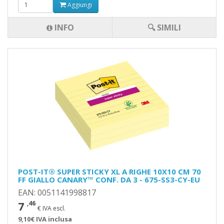
Aggiungi
INFO
🔍 SIMILI
POST-IT® SUPER STICKY XL A RIGHE 10X10 CM 70
FF GIALLO CANARY™ CONF. DA 3 - 675-SS3-CY-EU
EAN: 0051141998817
7
,46
€ IVA escl.
9,10€ IVA inclusa