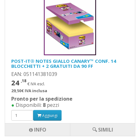
POST-IT® NOTES GIALLO CANARY™ CONF. 14
BLOCCHETTI + 2 GRATUITI DA 90 FF
EAN: 051141381039
24
,18
€ IVA escl.
29,50€ IVA inclusa
Pronto per la spedizione
●
Disponibili:
8
pezzi
Aggiungi
INFO
🔍 SIMILI