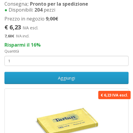
Consegna;:
Pronto per la spedizione
●
Disponibili:
204
pezzi
Prezzo in negozio
9,00€
€ 6,23
IVA escl.
7,60€
IVA incl.
Risparmi il 16%
Quantità
Aggiungi
€ 6,23 IVA escl.