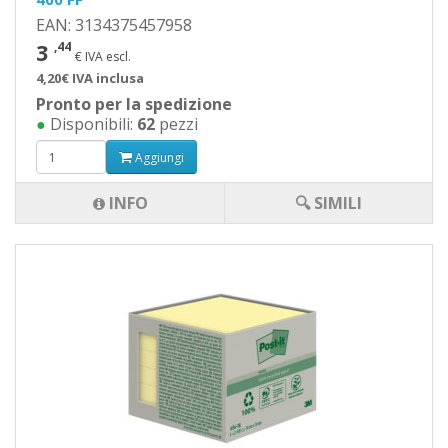
EAN: 3134375457958
3
,44
€ IVA escl.
4,20€ IVA inclusa
Pronto per la spedizione
●
Disponibili:
62
pezzi
Aggiungi
INFO
🔍 SIMILI