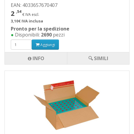
EAN: 4033657670407
2
,54
€ IVA escl.
3,10€ IVA inclusa
Pronto per la spedizione
●
Disponibili:
2690
pezzi
Aggiungi
INFO
🔍 SIMILI