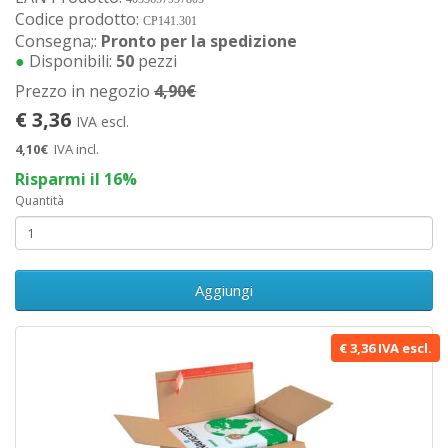
Codice prodotto:
CP141.301
Consegna;:
Pronto per la spedizione
●
Disponibili:
50
pezzi
Prezzo in negozio
4,90€
€ 3,36
IVA escl.
4,10€
IVA incl.
Risparmi il 16%
Quantità
Aggiungi
€ 3,36 IVA escl.