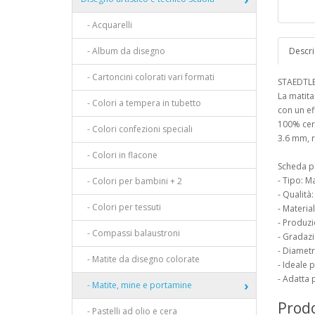
- Acquarelli
- Album da disegno
Descri
- Cartoncini colorati vari formati
STAEDTLE
La matita
- Colori a tempera in tubetto
con un ef
100% cert
- Colori confezioni speciali
3.6 mm, r
- Colori in flacone
Scheda p
- Tipo: M
- Colori per bambini + 2
- Qualità
- Colori per tessuti
- Materia
- Produz
- Compassi balaustroni
- Gradazi
- Diamet
- Matite da disegno colorate
- Ideale 
- Adatta p
- Matite, mine e portamine
Prodo
- Pastelli ad olio e cera