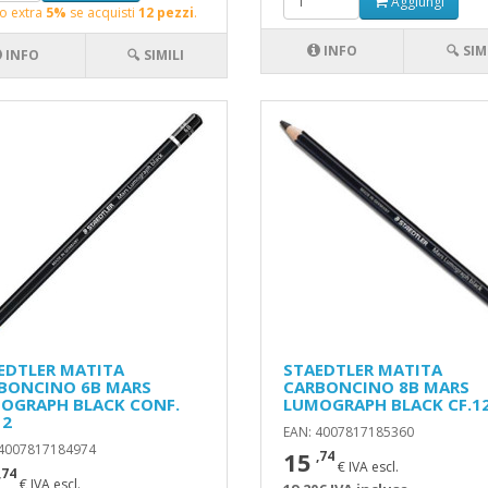
Aggiungi
o extra
5%
se acquisti
12 pezzi
.
INFO
🔍 SIM
INFO
🔍 SIMILI
EDTLER MATITA
STAEDTLER MATITA
BONCINO 6B MARS
CARBONCINO 8B MARS
OGRAPH BLACK CONF.
LUMOGRAPH BLACK CF.1
12
EAN: 4007817185360
 4007817184974
15
,74
€ IVA escl.
,74
€ IVA escl.