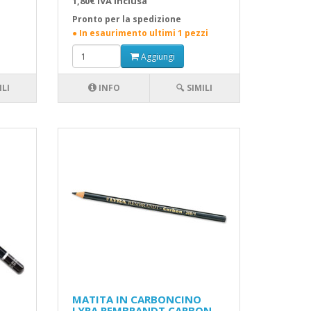
1,80€ IVA inclusa
Pronto per la spedizione
● In esaurimento ultimi 1 pezzi
Aggiungi
ILI
INFO
🔍 SIMILI
MATITA IN CARBONCINO
LYRA REMBRANDT CARBON