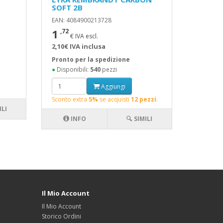
SOFT 2B
EAN: 4084900213728
1
,72
€ IVA escl.
2,10€ IVA inclusa
Pronto per la spedizione
●
Disponibili:
540
pezzi
Aggiungi
Sconto extra
5%
se acquisti
12 pezzi
.
ILI
INFO
🔍 SIMILI
Il Mio Account
Il Mio Account
Storico Ordini