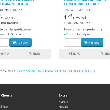
OGRAPH BLACK
LUMOGRAPH BLACK
 4007817184929
EAN: 4007817185353
1
8
,48
€ IVA escl.
€ IVA escl.
 IVA inclusa
1,80€ IVA inclusa
to per la spedizione
Pronto per la spedizione
onibili:
5
pezzi
●
Disponibili:
4
pezzi
Aggiungi
Aggiungi
INFO
🔍 SIMILI
INFO
🔍 SIM
correlati TAG:
carboncino
SANGUIGNA
BELLE ARTI
BLOCCO DISEGNO
 Clienti
Extra
i
Marchi
l Sito
Novità