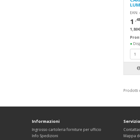
LUM
EAN:
1
,4
1,80€
Pron
●
Disp
Prodotti 
Informazioni
Servizio
Ingrosso cartoleria forniture per ufficio
Contattac
Info Spedizioni
Mappa de