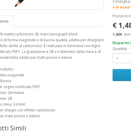
Consegna;
● In esau
Prezzo in 
zione
€ 1,4
R matita carboncino 2b mars lumograph black
1,80€
IVA 
 è di forma esagonale e di buona qualità, adatta per disegnare
Risparmi 
fetto simile al carboncino. È realizzata in Germania con legno
Quantità
ificato PEFC. La gradazione è 2B e il diametro della mina è di
endendola adatta per tratti precisi e intensi
rodotto:
atita esagonale
: Buona
le: Legno certificato PEFC
ione: Germania
one: 2B
ro mina: 3.6 mm
per disegni con effetto carboncino
er tratti precisi e intensi
tti Simili