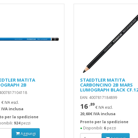
EDTLER MATITA
STAEDTLER MATITA
OGRAPH 2B
CARBONCINO 2B MARS
LUMOGRAPH BLACK CF.1
 4007817104118
EAN: 4007817184899
1
€ IVA escl.
16
,89
€ IVA escl.
 IVA inclusa
20,60€ IVA inclusa
to per la spedizione
Pronto per la spedizione
onibili:
924
pezzi
●
Disponibili:
6
pezzi
Aggiungi