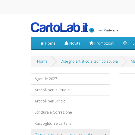
Home
Novità
Promozioni
I Pi
Home
Disegno artistico e tecnico scuola
Ma
Agende 2027
Articoli per la Scuola
Articoli per Ufficio
Scrittura e Correzione
Raccoglitori e cartelle
Disegno artistico e tecnico scuola