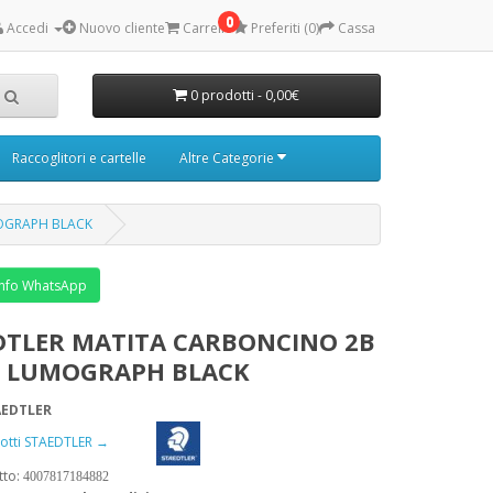
0
Accedi
Nuovo cliente
Carrello
Preferiti (0)
Cassa
0 prodotti - 0,00€
Raccoglitori e cartelle
Altre Categorie
OGRAPH BLACK
nfo WhatsApp
DTLER MATITA CARBONCINO 2B
 LUMOGRAPH BLACK
AEDTLER
odotti STAEDTLER →
tto:
4007817184882