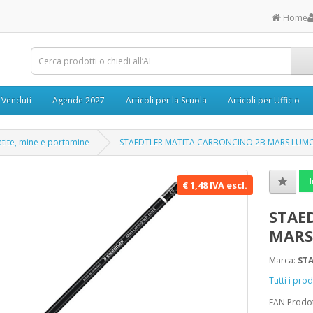
Home
ù Venduti
Agende 2027
Articoli per la Scuola
Articoli per Ufficio
tite, mine e portamine
STAEDTLER MATITA CARBONCINO 2B MARS LUM
I
€ 1,48 IVA escl.
STAE
MARS
Marca:
ST
Tutti i pr
EAN Prodo