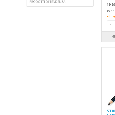
PRODOTTI DI TENDENZA
19,20
Pron
● In 
STA
CAR