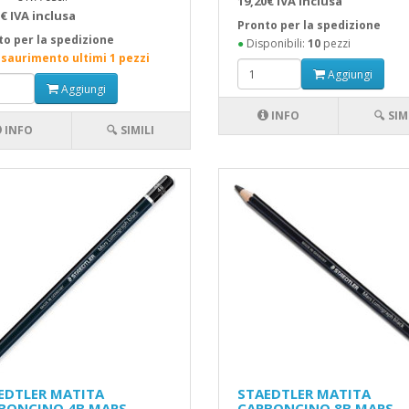
19,20€ IVA inclusa
€ IVA inclusa
Pronto per la spedizione
to per la spedizione
●
Disponibili:
10
pezzi
esaurimento ultimi 1 pezzi
Aggiungi
Aggiungi
INFO
🔍 SIM
INFO
🔍 SIMILI
EDTLER MATITA
STAEDTLER MATITA
BONCINO 4B MARS
CARBONCINO 8B MARS