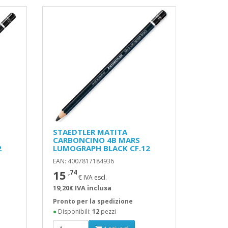
STAEDTLER MATITA
CARBONCINO 4B MARS
2
LUMOGRAPH BLACK CF.12
EAN: 4007817184936
15
,74
€ IVA escl.
19,20€ IVA inclusa
Pronto per la spedizione
●
Disponibili:
12
pezzi