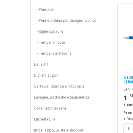
- Pennarelli
- Penne a china per disegno tecnico
- Righe squadre
- Temperamatite
- Tempera in flacone
Belle Arti
Biglietti auguri
STA
LUM
Carta per stampa e fotocopie
EAN:
1
,3
Lavagne, Bacheche e Segnaletica
1,60€
Colle nastri adesivi
Pron
●
Disp
Etichettatura
Imballaggio, Buste e Shopper