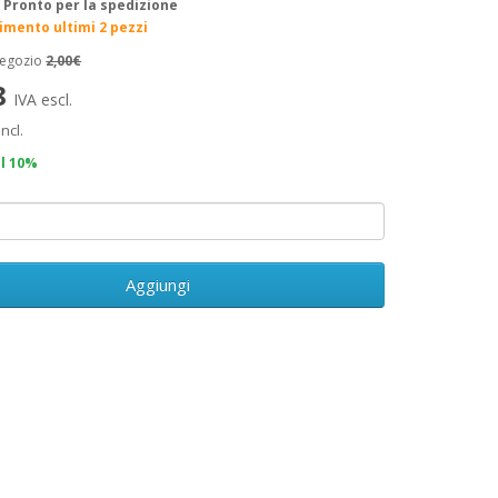
:
Pronto per la spedizione
rimento ultimi 2 pezzi
negozio
2,00€
8
IVA escl.
incl.
il 10%
Aggiungi