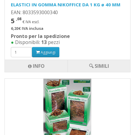
ELASTICI IN GOMMA NIKOFFICE DA 1 KG ø 40 MM
EAN: 8033593000340
5
,08
€ IVA escl.
6,20€ IVA inclusa
Pronto per la spedizione
●
Disponibili:
13
pezzi
Aggiungi
INFO
🔍 SIMILI