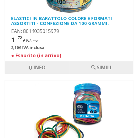
ELASTICI IN BARATTOLO COLORE E FORMATI
ASSORTITI - CONFEZIONE DA 100 GRAMMI.
EAN: 8014035015979
1
,72
€ IVA escl.
2,10€ IVA inclusa
●
Esaurito (in arrivo)
INFO
🔍 SIMILI