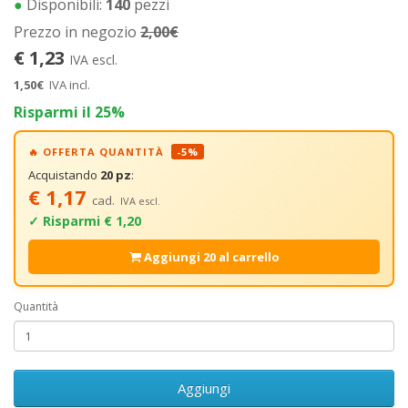
●
Disponibili:
140
pezzi
Prezzo in negozio
2,00€
€ 1,23
IVA escl.
1,50€
IVA incl.
Risparmi il 25%
🔥 OFFERTA QUANTITÀ
-5%
Acquistando
20 pz
:
€ 1,17
cad.
IVA escl.
✓ Risparmi € 1,20
Aggiungi 20 al carrello
Quantità
Aggiungi