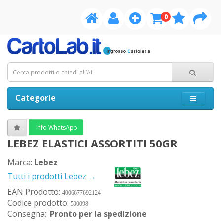
0
Categorie
Info WhatsApp
LEBEZ ELASTICI ASSORTITI 50GR
Marca:
Lebez
Tutti i prodotti Lebez →
EAN Prodotto:
4006677692124
Codice prodotto:
500098
Consegna;:
Pronto per la spedizione