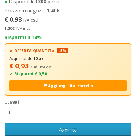
●
Disponibili:
1300
pezzi
Prezzo in negozio
1,40€
€ 0,98
IVA escl.
1,20€
IVA incl.
Risparmi il 14%
🔥 OFFERTA QUANTITÀ
-5%
Acquistando
10 pz
:
€ 0,93
cad.
IVA escl.
✓ Risparmi € 0,50
Aggiungi 10 al carrello
Quantità
Aggiungi