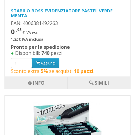
STABILO BOSS EVIDENZIATORE PASTEL VERDE
MENTA
EAN: 4006381492263
0
,98
€ IVA escl.
1,20€ IVA inclusa
Pronto per la spedizione
●
Disponibili:
740
pezzi
Aggiungi
Sconto extra
5%
se acquisti
10 pezzi
.
INFO
🔍 SIMILI