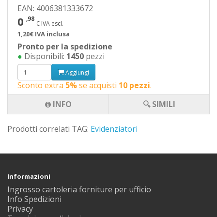
EAN: 4006381333672
0
,98
€ IVA escl.
1,20€ IVA inclusa
Pronto per la spedizione
●
Disponibili:
1450
pezzi
Aggiungi
Sconto extra
5%
se acquisti
10 pezzi
.
INFO
🔍 SIMILI
Prodotti correlati TAG:
Evidenziatori
Informazioni
Ingrosso cartoleria forniture per ufficio
Info Spedizioni
Privacy