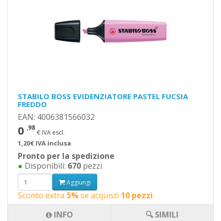
STABILO BOSS EVIDENZIATORE PASTEL FUCSIA
FREDDO
EAN: 4006381566032
0
,98
€ IVA escl.
1,20€ IVA inclusa
Pronto per la spedizione
●
Disponibili:
670
pezzi
Aggiungi
Sconto extra
5%
se acquisti
10 pezzi
.
INFO
🔍 SIMILI