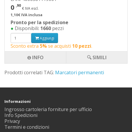
0
,90
€ IVA escl.
1,10€ IVA inclusa
Pronto per la spedizione
●
Disponibili:
1660
pezzi
Aggiungi
Sconto extra
5%
se acquisti
10 pezzi
.
INFO
🔍 SIMILI
Prodotti correlati TAG:
Marcatori permanenti
Informazioni
Ingrosso cartoleria forniture per ufficio
Info Spedizioni
Privacy
Termini e condizioni