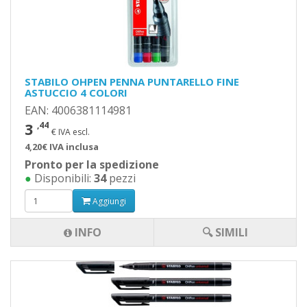
STABILO OHPEN PENNA PUNTARELLO FINE
ASTUCCIO 4 COLORI
EAN: 4006381114981
3
,44
€ IVA escl.
4,20€ IVA inclusa
Pronto per la spedizione
●
Disponibili:
34
pezzi
Aggiungi
INFO
🔍 SIMILI