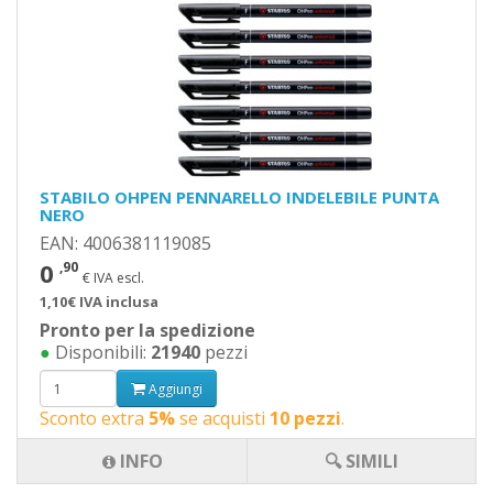
STABILO OHPEN PENNARELLO INDELEBILE PUNTA
NERO
EAN: 4006381119085
0
,90
€ IVA escl.
1,10€ IVA inclusa
Pronto per la spedizione
●
Disponibili:
21940
pezzi
Aggiungi
Sconto extra
5%
se acquisti
10 pezzi
.
INFO
🔍 SIMILI