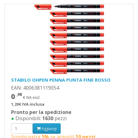
STABILO OHPEN PENNA PUNTA FINE ROSSO
EAN: 4006381119054
0
,98
€ IVA escl.
1,20€ IVA inclusa
Pronto per la spedizione
●
Disponibili:
1630
pezzi
Aggiungi
Sconto extra
5%
se acquisti
10 pezzi
.