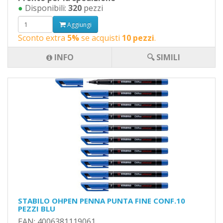
●
Disponibili:
320
pezzi
Aggiungi
Sconto extra
5%
se acquisti
10 pezzi
.
INFO
🔍 SIMILI
STABILO OHPEN PENNA PUNTA FINE CONF.10
PEZZI BLU
EAN: 4006381119061