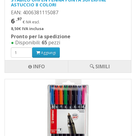
ASTUCCIO 8 COLORI
EAN: 4006381115087
6
,97
€ IVA escl.
8,50€ IVA inclusa
Pronto per la spedizione
●
Disponibili:
65
pezzi
Aggiungi
INFO
🔍 SIMILI