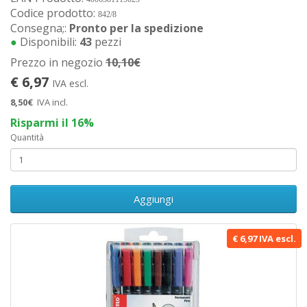
Codice prodotto:
842/8
Consegna;:
Pronto per la spedizione
●
Disponibili:
43
pezzi
Prezzo in negozio
10,10€
€ 6,97
IVA escl.
8,50€
IVA incl.
Risparmi il 16%
Quantità
Aggiungi
€ 6,97 IVA escl.