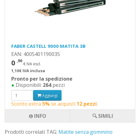
FABER CASTELL 9000 MATITA 3B
EAN: 4005401190035
0
,90
€ IVA escl.
1,10€ IVA inclusa
Pronto per la spedizione
●
Disponibili:
264
pezzi
Aggiungi
Sconto extra
5%
se acquisti
12 pezzi
.
INFO
🔍 SIMILI
Prodotti correlati TAG:
Matite senza gommino