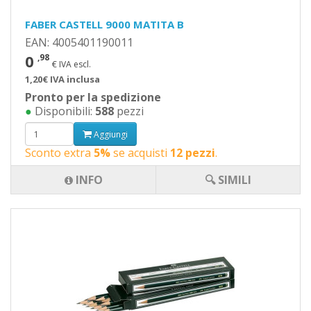
FABER CASTELL 9000 MATITA B
EAN: 4005401190011
0
,98
€ IVA escl.
1,20€ IVA inclusa
Pronto per la spedizione
●
Disponibili:
588
pezzi
Aggiungi
Sconto extra
5%
se acquisti
12 pezzi
.
INFO
🔍 SIMILI