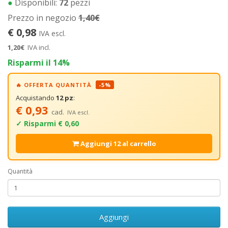
●
Disponibili:
72
pezzi
Prezzo in negozio
1,40€
€ 0,98
IVA escl.
1,20€
IVA incl.
Risparmi il 14%
🔥 OFFERTA QUANTITÀ
-5%
Acquistando
12 pz
:
€ 0,93
cad.
IVA escl.
✓ Risparmi € 0,60
Aggiungi 12 al carrello
Quantità
Aggiungi