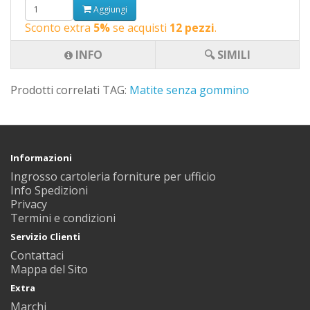
Aggiungi
Sconto extra
5%
se acquisti
12 pezzi
.
INFO
🔍 SIMILI
Prodotti correlati TAG:
Matite senza gommino
Informazioni
Ingrosso cartoleria forniture per ufficio
Info Spedizioni
Privacy
Termini e condizioni
Servizio Clienti
Contattaci
Mappa del Sito
Extra
Marchi