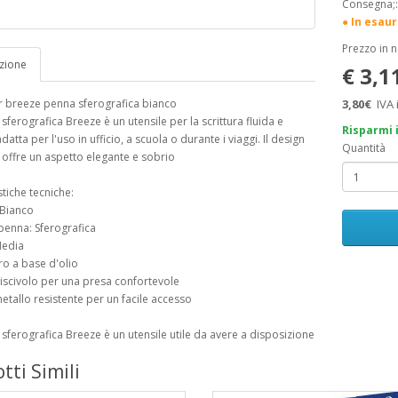
Consegna;
● In esau
Prezzo in 
zione
€ 3,1
r breeze penna sferografica bianco
3,80€
IVA 
sferografica Breeze è un utensile per la scrittura fluida e
Risparmi 
datta per l'uso in ufficio, a scuola o durante i viaggi. Il design
Quantità
 offre un aspetto elegante e sobrio
stiche tecniche:
 Bianco
 penna: Sferografica
Media
tro a base d'olio
tiscivolo per una presa confortevole
 metallo resistente per un facile accesso
sferografica Breeze è un utensile utile da avere a disposizione
tti Simili