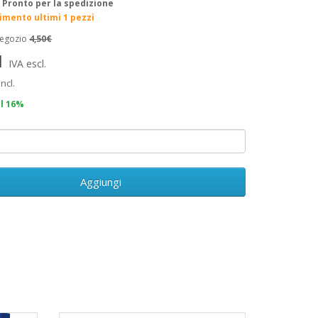
:
Pronto per la spedizione
rimento ultimi 1 pezzi
negozio
4,50€
1
IVA escl.
incl.
il 16%
Aggiungi