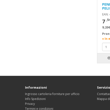
PEN
PEL
EAN:
7
,5
9,20€
Pron
● In 
Informazioni
Servizio
Ingrosso cartoleria forniture per ufficio
Contattac
Info Spedizioni
Mappa de
Privacy
Termini e condizioni