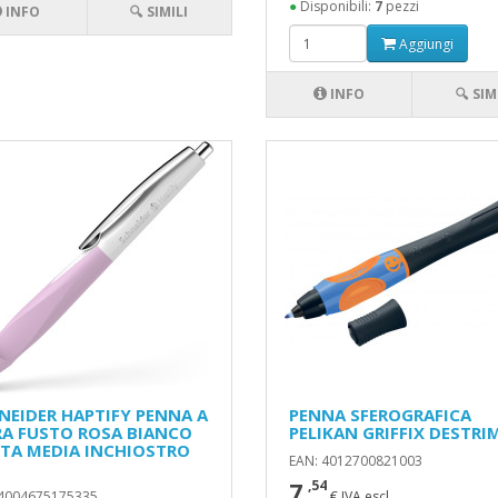
●
Disponibili:
7
pezzi
INFO
🔍 SIMILI
Aggiungi
INFO
🔍 SIM
NEIDER HAPTIFY PENNA A
PENNA SFEROGRAFICA
RA FUSTO ROSA BIANCO
PELIKAN GRIFFIX DESTRI
TA MEDIA INCHIOSTRO
EAN: 4012700821003
7
,54
 4004675175335
€ IVA escl.