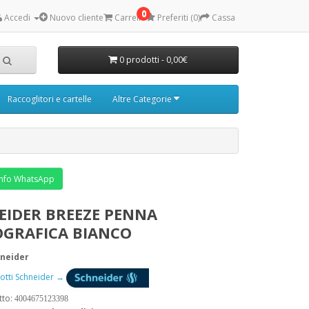
0
Accedi
Nuovo cliente
Carrello
Preferiti (0)
Cassa
0 prodotti - 0,00€
Raccoglitori e cartelle
Altre Categorie
nfo WhatsApp
EIDER BREEZE PENNA
OGRAFICA BIANCO
neider
dotti Schneider →
tto:
4004675123398