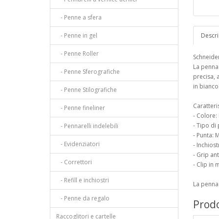
- Penne a sfera
- Penne in gel
Descri
- Penne Roller
Schneide
La penna 
- Penne Sferografiche
precisa, a
in bianco
- Penne Stilografiche
Caratteri
- Penne fineliner
- Colore:
- Tipo di
- Pennarelli indelebili
- Punta: 
- Evidenziatori
- Inchios
- Grip an
- Correttori
- Clip in
- Refill e inchiostri
La penna 
- Penne da regalo
Prodo
Raccoglitori e cartelle