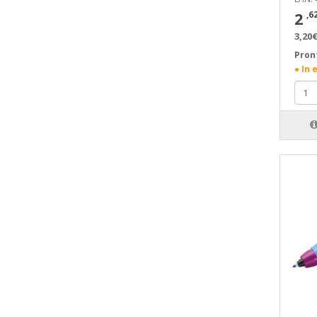
2
,6
3,20€
Pron
● In 