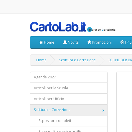
Home
Novità
Promozioni
I Pi
Home
Scrittura e Correzione
SCHNEIDER B
Agende 2027
Articoli per la Scuola
Articoli per Ufficio
Scrittura e Correzione
- Espositori completi
- Pennarelli a vernice acrilici