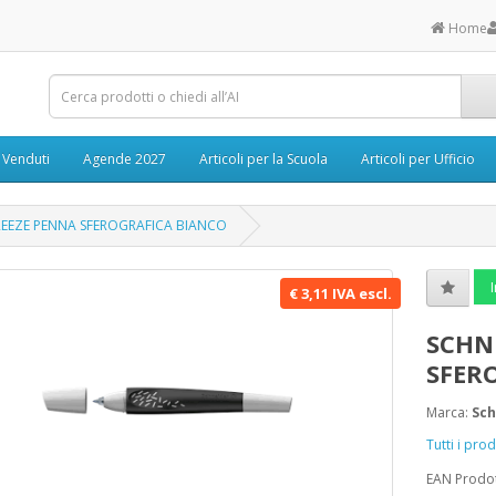
Home
ù Venduti
Agende 2027
Articoli per la Scuola
Articoli per Ufficio
REEZE PENNA SFEROGRAFICA BIANCO
I
€ 3,11 IVA escl.
SCHN
SFER
Marca:
Sch
Tutti i pro
EAN Prodo