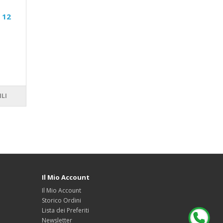
 12
ILI
Il Mio Account
Il Mio Account
Storico Ordini
Lista dei Preferiti
Newsletter