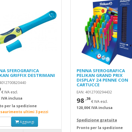
NA SFEROGRAFICA
PENNA SFEROGRAFICA
IKAN GRIFFIX DESTRIMANI
PELIKAN GRAND PRIX
DISPLAY 24 PENNE CON
 4012700820440
CARTUCCE
4
€ IVA escl.
EAN: 4012700294432
 IVA inclusa
98
,36
€ IVA escl.
to per la spedizione
120,00€ IVA inclusa
esaurimento ultimi 3 pezzi
Spedizione gratuita
Aggiungi
Pronto per la spedizione