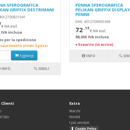
NA SFEROGRAFICA
PENNA SFEROGRAFICA
IKAN GRIFFIX DESTRIMANI
PELIKAN GRIFFIX DISPLAY
PENNE
 4012700821041
EAN: 4012700605368
4
€ IVA escl.
72
,13
€ IVA escl.
 IVA inclusa
88,00€ IVA inclusa
to per la spedizione
●
Esaurito (in arrivo)
esaurimento ultimi 3 pezzi
Aggiungi
INFO
🔍 SIM
INFO
🔍 SIMILI
 Clienti
Extra
i
Marchi
l Sito
Novità
I più venduti
Cookie Policy