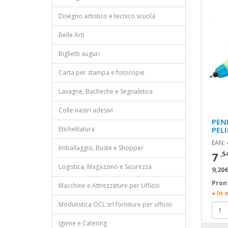
Disegno artistico e tecnico scuola
Belle Arti
Biglietti auguri
Carta per stampa e fotocopie
Lavagne, Bacheche e Segnaletica
Colle nastri adesivi
PEN
Etichettatura
PEL
EAN:
Imballaggio, Buste e Shopper
7
,5
Logistica, Magazzino e Sicurezza
9,20€
Pron
Macchine e Attrezzature per Ufficio
● In 
Modulistica OCL srl forniture per ufficio
Igiene e Catering