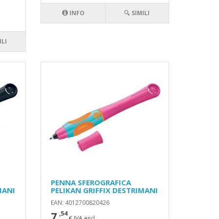
INFO
🔍 SIMILI
ILI
PENNA SFEROGRAFICA
MANI
PELIKAN GRIFFIX DESTRIMANI
EAN: 4012700820426
7
,54
€ IVA escl.