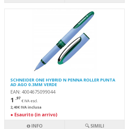
SCHNEIDER ONE HYBRID N PENNA ROLLER PUNTA
AD AGO 0.3MM VERDE
EAN: 4004675099044
1
,97
€ IVA escl.
2,40€ IVA inclusa
●
Esaurito (in arrivo)
INFO
🔍 SIMILI