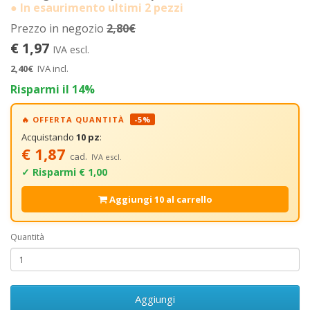
● In esaurimento ultimi 2 pezzi
Prezzo in negozio
2,80€
€ 1,97
IVA escl.
2,40€
IVA incl.
Risparmi il 14%
🔥 OFFERTA QUANTITÀ
-5%
Acquistando
10 pz
:
€ 1,87
cad.
IVA escl.
✓ Risparmi € 1,00
Aggiungi 10 al carrello
Quantità
Aggiungi