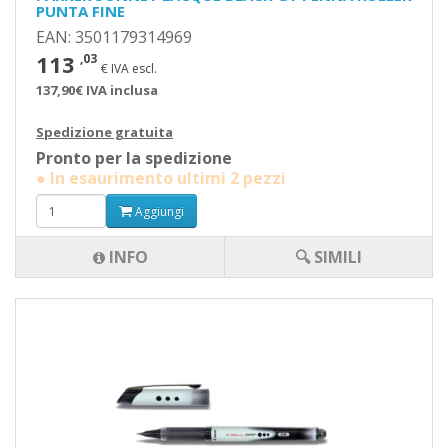
PUNTA FINE
EAN: 3501179314969
113
,03
€ IVA escl.
137,90€ IVA inclusa
Spedizione gratuita
Pronto per la spedizione
● In esaurimento ultimi 2 pezzi
Aggiungi
INFO
🔍 SIMILI