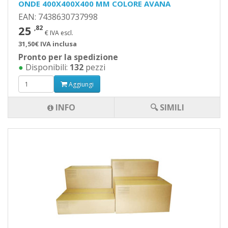
ONDE 400X400X400 MM COLORE AVANA
EAN: 7438630737998
25
,82
€ IVA escl.
31,50€ IVA inclusa
Pronto per la spedizione
●
Disponibili:
132
pezzi
Aggiungi
INFO
🔍 SIMILI