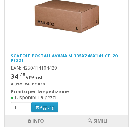
SCATOLE POSTALI AVANA M 395X248X141 CF. 20
PEZZI
EAN: 4250414104429
34
,10
€ IVA escl.
41,60€ IVA inclusa
Pronto per la spedizione
●
Disponibili:
9
pezzi
Aggiungi
INFO
🔍 SIMILI