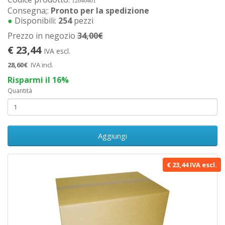
12646401
Consegna;:
Pronto per la spedizione
●
Disponibili:
254
pezzi
Prezzo in negozio
34,00€
€ 23,44
IVA escl.
28,60€
IVA incl.
Risparmi il 16%
Quantità
Aggiungi
€ 23,44 IVA escl.