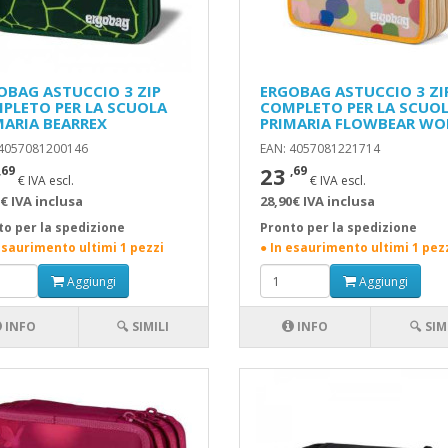
OBAG ASTUCCIO 3 ZIP
ERGOBAG ASTUCCIO 3 ZI
PLETO PER LA SCUOLA
COMPLETO PER LA SCUO
MARIA BEARREX
PRIMARIA FLOWBEAR WO
 4057081200146
EAN: 4057081221714
23
,69
,69
€ IVA escl.
€ IVA escl.
€ IVA inclusa
28,90€ IVA inclusa
to per la spedizione
Pronto per la spedizione
esaurimento ultimi 1 pezzi
● In esaurimento ultimi 1 pez
Aggiungi
Aggiungi
INFO
🔍 SIMILI
INFO
🔍 SIM