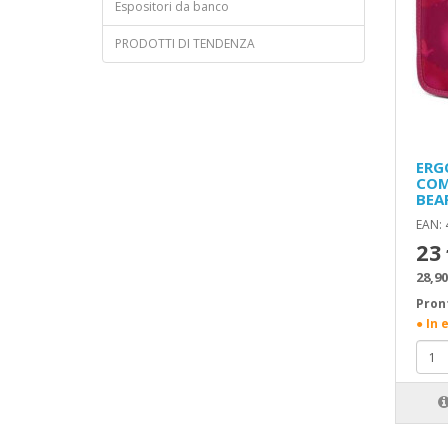
Espositori da banco
PRODOTTI DI TENDENZA
ERG
COM
BEA
EAN:
23
28,90
Pron
● In 