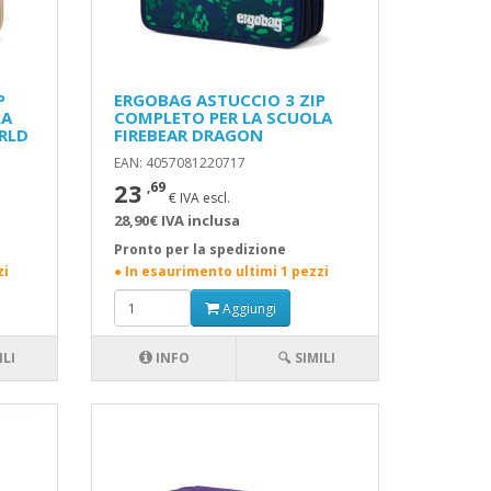
P
ERGOBAG ASTUCCIO 3 ZIP
LA
COMPLETO PER LA SCUOLA
RLD
FIREBEAR DRAGON
EAN: 4057081220717
23
,69
€ IVA escl.
28,90€ IVA inclusa
Pronto per la spedizione
zi
● In esaurimento ultimi 1 pezzi
Aggiungi
ILI
INFO
🔍 SIMILI