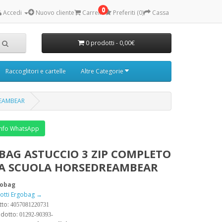
0
Accedi
Nuovo cliente
Carrello
Preferiti (0)
Cassa
0 prodotti - 0,00€
Raccoglitori e cartelle
Altre Categorie
REAMBEAR
nfo WhatsApp
BAG ASTUCCIO 3 ZIP COMPLETO
LA SCUOLA HORSEDREAMBEAR
gobag
dotti Ergobag →
tto:
4057081220731
odotto:
01292-90393-