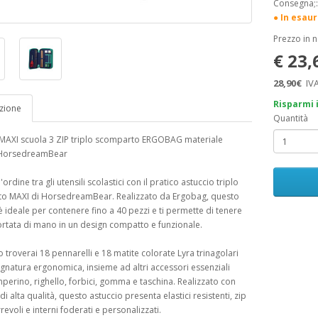
Consegna;
● In esau
Prezzo in 
€ 23
28,90€
IVA
Risparmi 
zione
Quantità
 MAXI scuola 3 ZIP triplo scomparto ERGOBAG materiale
o HorsedreamBear
'ordine tra gli utensili scolastici con il pratico astuccio triplo
o MAXI di HorsedreamBear. Realizzato da Ergobag, questo
è ideale per contenere fino a 40 pezzi e ti permette di tenere
ortata di mano in un design compatto e funzionale.
no troverai 18 pennarelli e 18 matite colorate Lyra trinagolari
natura ergonomica, insieme ad altri accessori essenziali
erino, righello, forbici, gomma e taschina. Realizzato con
di alta qualità, questo astuccio presenta elastici resistenti, zip
revoli e interni foderati e personalizzati.