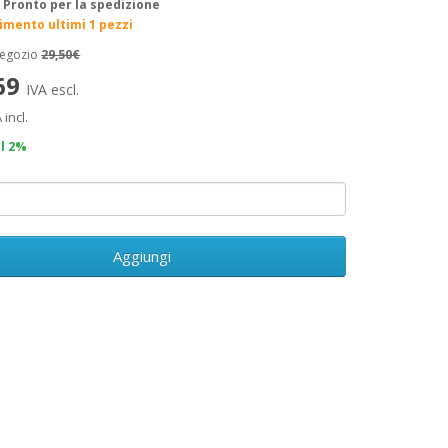
:
Pronto per la spedizione
rimento ultimi 1 pezzi
negozio
29,50€
,69
IVA escl.
 incl.
il 2%
Aggiungi