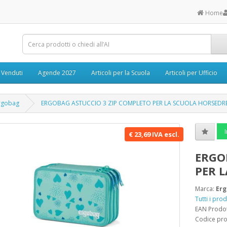
Home
ù Venduti
Agende 2027
Articoli per la Scuola
Articoli per Ufficio
rgobag
ERGOBAG ASTUCCIO 3 ZIP COMPLETO PER LA SCUOLA HORSED
I
€ 23,69 IVA escl.
ERGO
PER 
Marca:
Er
Tutti i pro
EAN Prodo
Codice pr