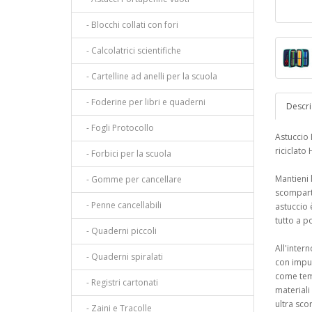
- Blocchi collati con fori
- Calcolatrici scientifiche
- Cartelline ad anelli per la scuola
- Foderine per libri e quaderni
Descri
- Fogli Protocollo
Astuccio
riciclat
- Forbici per la scuola
Mantieni l
- Gomme per cancellare
scompart
- Penne cancellabili
astuccio 
tutto a p
- Quaderni piccoli
All'inter
- Quaderni spiralati
con impug
come temp
- Registri cartonati
materiali 
ultra scor
- Zaini e Tracolle