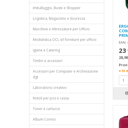
Imballaggio, Buste e Shopper
Logistica, Magazzino e Sicurezza
ERG
Macchine e Attrezzature per Ufficio
COM
PRI
Modulistica OCL srl forniture per ufficio
EAN:
23
Igiene e Catering
28,90
Timbri e accessori
Pron
● In 
Accessori per Computer e Archiviazione
dgt
Laboratorio creativo
Rotoli per pos e cassa
Toner e cartucce
Album Cornici