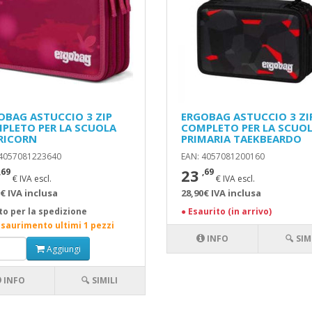
OBAG ASTUCCIO 3 ZIP
ERGOBAG ASTUCCIO 3 ZI
PLETO PER LA SCUOLA
COMPLETO PER LA SCUO
RICORN
PRIMARIA TAEKBEARDO
 4057081223640
EAN: 4057081200160
23
,69
,69
€ IVA escl.
€ IVA escl.
€ IVA inclusa
28,90€ IVA inclusa
to per la spedizione
●
Esaurito (in arrivo)
esaurimento ultimi 1 pezzi
INFO
🔍 SIM
Aggiungi
INFO
🔍 SIMILI