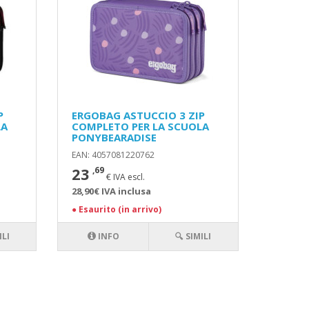
P
ERGOBAG ASTUCCIO 3 ZIP
LA
COMPLETO PER LA SCUOLA
PONYBEARADISE
EAN: 4057081220762
23
,69
€ IVA escl.
28,90€ IVA inclusa
●
Esaurito (in arrivo)
ILI
INFO
🔍 SIMILI