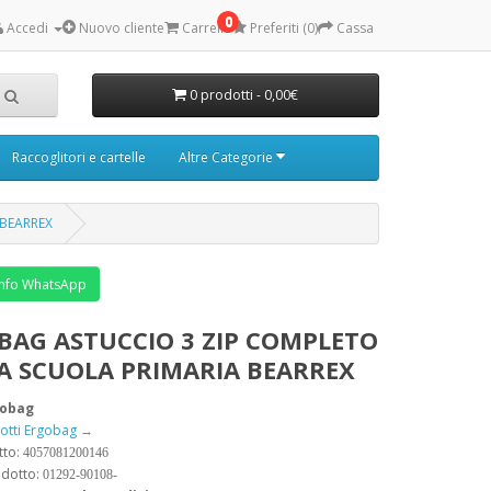
0
Accedi
Nuovo cliente
Carrello
Preferiti (0)
Cassa
0 prodotti - 0,00€
Raccoglitori e cartelle
Altre Categorie
 BEARREX
nfo WhatsApp
BAG ASTUCCIO 3 ZIP COMPLETO
LA SCUOLA PRIMARIA BEARREX
gobag
dotti Ergobag →
tto:
4057081200146
odotto:
01292-90108-