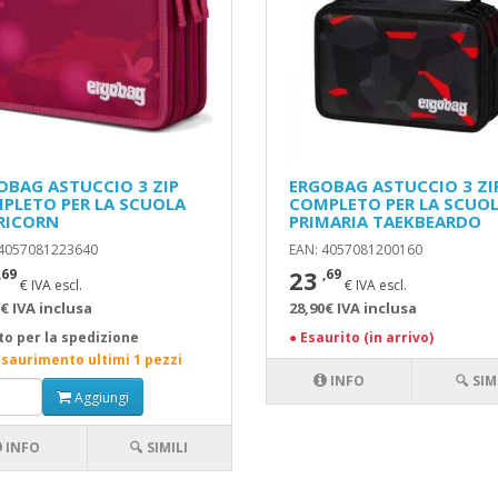
OBAG ASTUCCIO 3 ZIP
ERGOBAG ASTUCCIO 3 ZI
PLETO PER LA SCUOLA
COMPLETO PER LA SCUO
RICORN
PRIMARIA TAEKBEARDO
 4057081223640
EAN: 4057081200160
23
,69
,69
€ IVA escl.
€ IVA escl.
€ IVA inclusa
28,90€ IVA inclusa
to per la spedizione
●
Esaurito (in arrivo)
esaurimento ultimi 1 pezzi
INFO
🔍 SIM
Aggiungi
INFO
🔍 SIMILI