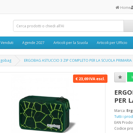
Home
ù Venduti
Agende 2027
Articoli per la Scuola
Articoli per Ufficio
rgobag
ERGOBAG ASTUCCIO 3 ZIP COMPLETO PER LA SCUOLA PRIMARIA
I
€ 23,69 IVA escl.
ERGO
PER 
Marca:
Er
Tutti i pro
EAN Prodo
Codice pr