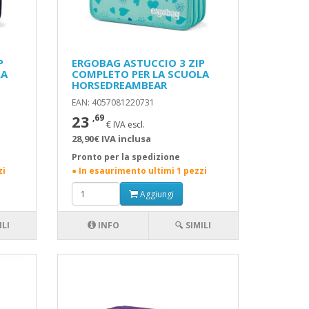
P
ERGOBAG ASTUCCIO 3 ZIP
LA
COMPLETO PER LA SCUOLA
HORSEDREAMBEAR
EAN: 4057081220731
23
,69
€ IVA escl.
28,90€ IVA inclusa
Pronto per la spedizione
zi
● In esaurimento ultimi 1 pezzi
Aggiungi
ILI
INFO
🔍 SIMILI