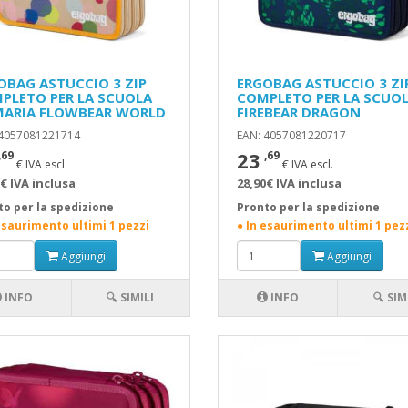
OBAG ASTUCCIO 3 ZIP
ERGOBAG ASTUCCIO 3 ZI
PLETO PER LA SCUOLA
COMPLETO PER LA SCUO
MARIA FLOWBEAR WORLD
FIREBEAR DRAGON
 4057081221714
EAN: 4057081220717
23
,69
,69
€ IVA escl.
€ IVA escl.
€ IVA inclusa
28,90€ IVA inclusa
to per la spedizione
Pronto per la spedizione
esaurimento ultimi 1 pezzi
● In esaurimento ultimi 1 pez
Aggiungi
Aggiungi
INFO
🔍 SIMILI
INFO
🔍 SIM