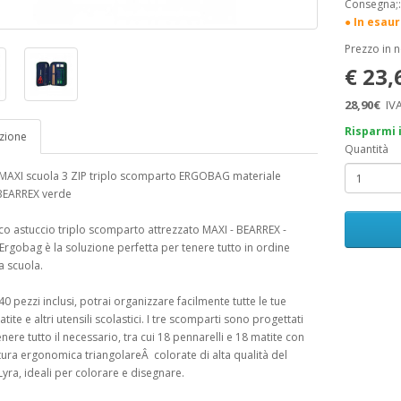
Consegna;
● In esau
Prezzo in 
€ 23
28,90€
IVA
Risparmi 
zione
Quantità
 MAXI scuola 3 ZIP triplo scomparto ERGOBAG materiale
 BEARREX verde
tico astuccio triplo scomparto attrezzato MAXI - BEARREX -
Ergobag è la soluzione perfetta per tenere tutto in ordine
a scuola.
0 pezzi inclusi, potrai organizzare facilmente tutte le tue
ite e altri utensili scolastici. I tre scomparti sono progettati
nere tutto il necessario, tra cui 18 pennarelli e 18 matite con
ra ergonomica triangolareÂ colorate di alta qualità del
yra, ideali per colorare e disegnare.