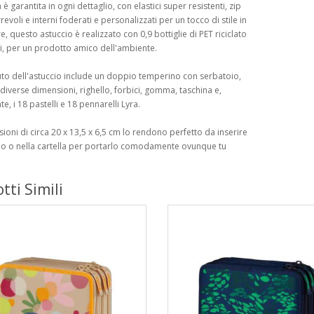
 è garantita in ogni dettaglio, con elastici super resistenti, zip
revoli e interni foderati e personalizzati per un tocco di stile in
re, questo astuccio è realizzato con 0,9 bottiglie di PET riciclato
tri, per un prodotto amico dell'ambiente.
uto dell'astuccio include un doppio temperino con serbatoio,
 diverse dimensioni, righello, forbici, gomma, taschina e,
e, i 18 pastelli e 18 pennarelli Lyra.
ioni di circa 20 x 13,5 x 6,5 cm lo rendono perfetto da inserire
no o nella cartella per portarlo comodamente ovunque tu
tti Simili