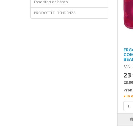
Espositori da banco
PRODOTTI DI TENDENZA
ERG
COM
BEA
EAN:
23
28,90
Pron
● In 