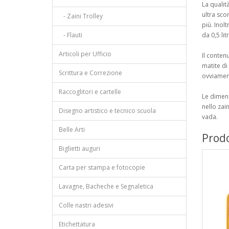
La qualità
ultra scor
- Zaini Trolley
più. Inolt
- Flauti
da 0,5 li
Articoli per Ufficio
Il conten
matite di
Scrittura e Correzione
ovviament
Raccoglitori e cartelle
Le dimens
nello zai
Disegno artistico e tecnico scuola
vada.
Belle Arti
Prodo
Biglietti auguri
Carta per stampa e fotocopie
Lavagne, Bacheche e Segnaletica
Colle nastri adesivi
Etichettatura