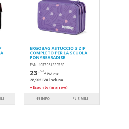
P
ERGOBAG ASTUCCIO 3 ZIP
LA
COMPLETO PER LA SCUOLA
PONYBEARADISE
EAN: 4057081220762
23
,69
€ IVA escl.
28,90€ IVA inclusa
●
Esaurito (in arrivo)
ILI
INFO
🔍 SIMILI