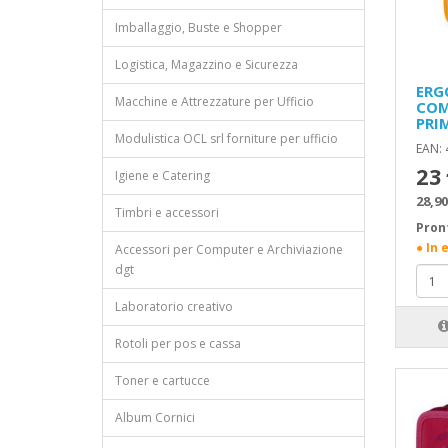
Imballaggio, Buste e Shopper
Logistica, Magazzino e Sicurezza
ERG
Macchine e Attrezzature per Ufficio
COM
PRI
Modulistica OCL srl forniture per ufficio
EAN:
23
Igiene e Catering
28,90
Timbri e accessori
Pron
● In 
Accessori per Computer e Archiviazione
dgt
Laboratorio creativo
Rotoli per pos e cassa
Toner e cartucce
Album Cornici