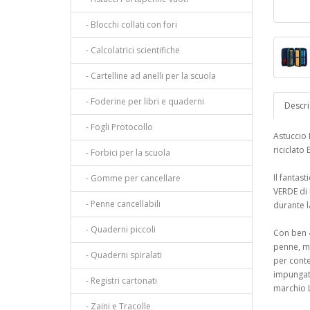
- Blocchi collati con fori
- Calcolatrici scientifiche
- Cartelline ad anelli per la scuola
- Foderine per libri e quaderni
Descri
- Fogli Protocollo
Astuccio
riciclato
- Forbici per la scuola
Il fantas
- Gomme per cancellare
VERDE di 
- Penne cancellabili
durante l
- Quaderni piccoli
Con ben 4
penne, mat
- Quaderni spiralati
per conte
impungatu
- Registri cartonati
marchio L
- Zaini e Tracolle