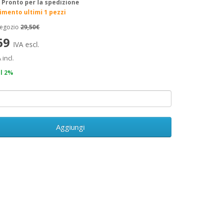
:
Pronto per la spedizione
rimento ultimi 1 pezzi
negozio
29,50€
,69
IVA escl.
 incl.
il 2%
Aggiungi