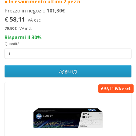
● In esaurimento ultimi 2 pezzi
Prezzo in negozio
101,30€
€ 58,11
IVA escl.
70,90€
IVA incl.
Risparmi il 30%
Quantità
Aggiungi
€ 58,11 IVA escl.