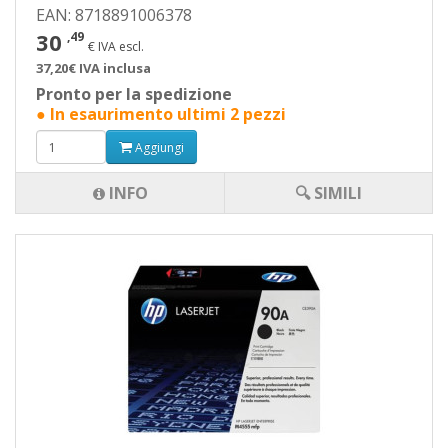
EAN: 8718891006378
30
,49
€ IVA escl.
37,20€ IVA inclusa
Pronto per la spedizione
● In esaurimento ultimi 2 pezzi
Aggiungi
INFO
🔍 SIMILI