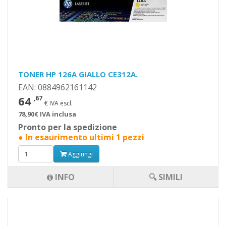
TONER HP 126A GIALLO CE312A.
EAN: 0884962161142
64
,67
€ IVA escl.
78,90€ IVA inclusa
Pronto per la spedizione
● In esaurimento ultimi 1 pezzi
Aggiungi
INFO
🔍 SIMILI