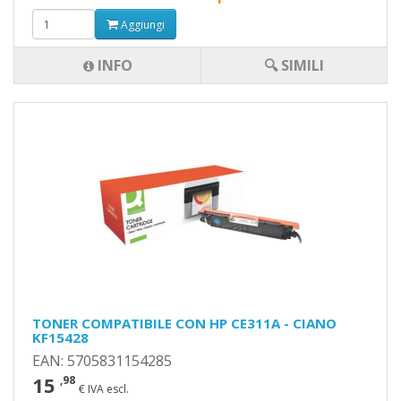
Aggiungi
INFO
🔍 SIMILI
TONER COMPATIBILE CON HP CE311A - CIANO
KF15428
EAN: 5705831154285
15
,98
€ IVA escl.