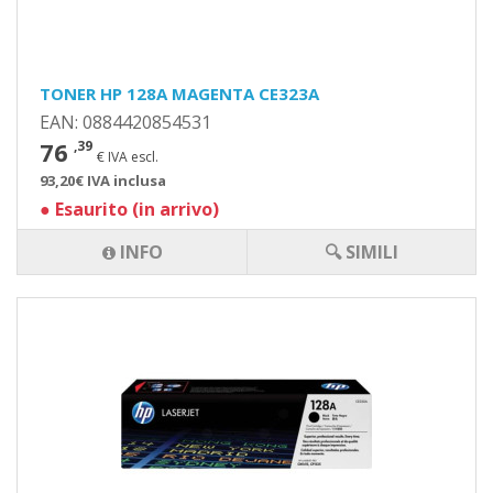
TONER HP 128A MAGENTA CE323A
EAN: 0884420854531
76
,39
€ IVA escl.
93,20€ IVA inclusa
●
Esaurito (in arrivo)
INFO
🔍 SIMILI