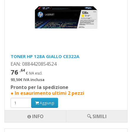
TONER HP 128A GIALLO CE322A
EAN: 0884420854524
76
,64
€ IVA escl.
93,50€ IVA inclusa
Pronto per la spedizione
● In esaurimento ultimi 2 pezzi
Aggiungi
INFO
🔍 SIMILI