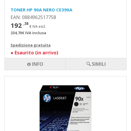
TONER HP 90A NERO CE390A
EAN: 0884962517758
192
,38
€ IVA escl.
234,70€ IVA inclusa
Spedizione gratuita
●
Esaurito (in arrivo)
INFO
🔍 SIMILI