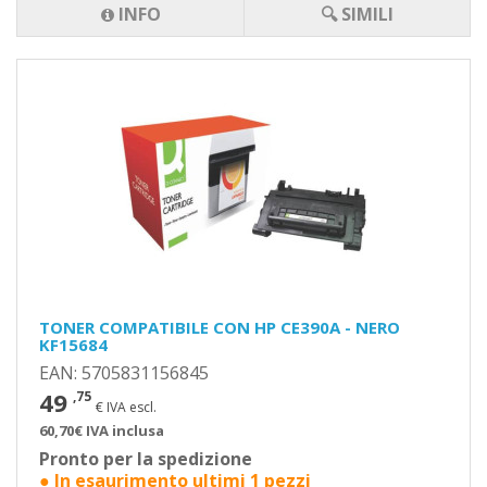
INFO
🔍 SIMILI
TONER COMPATIBILE CON HP CE390A - NERO
KF15684
EAN: 5705831156845
49
,75
€ IVA escl.
60,70€ IVA inclusa
Pronto per la spedizione
● In esaurimento ultimi 1 pezzi