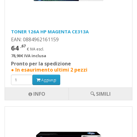
TONER 126A HP MAGENTA CE313A
EAN: 0884962161159
64
,67
€ IVA escl.
78,90€ IVA inclusa
Pronto per la spedizione
● In esaurimento ultimi 2 pezzi
Aggiungi
INFO
🔍 SIMILI