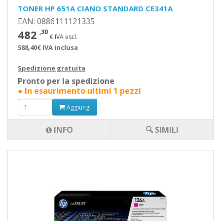
TONER HP 651A CIANO STANDARD CE341A
EAN: 0886111121335
482
,30
€ IVA escl.
588,40€ IVA inclusa
Spedizione gratuita
Pronto per la spedizione
● In esaurimento ultimi 1 pezzi
Aggiungi
INFO
🔍 SIMILI