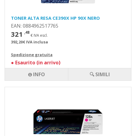
TONER ALTA RESA CE390X HP 90X NERO
EAN: 0884962517765
321
,48
€ IVA escl.
392,20€ IVA inclusa
Spedizione gratuita
●
Esaurito (in arrivo)
INFO
🔍 SIMILI