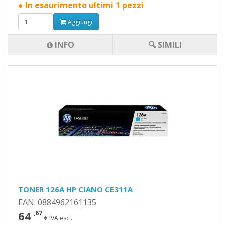
● In esaurimento ultimi 1 pezzi
Aggiungi
INFO
🔍 SIMILI
TONER 126A HP CIANO CE311A
EAN: 0884962161135
64
,67
€ IVA escl.