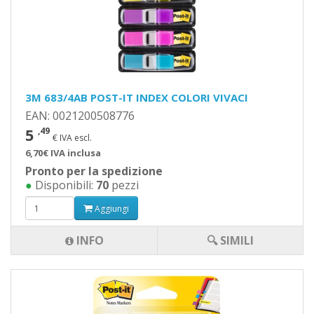
3M 683/4AB POST-IT INDEX COLORI VIVACI
EAN: 0021200508776
5
,49
€ IVA escl.
6,70€ IVA inclusa
Pronto per la spedizione
●
Disponibili:
70
pezzi
Aggiungi
INFO
🔍 SIMILI