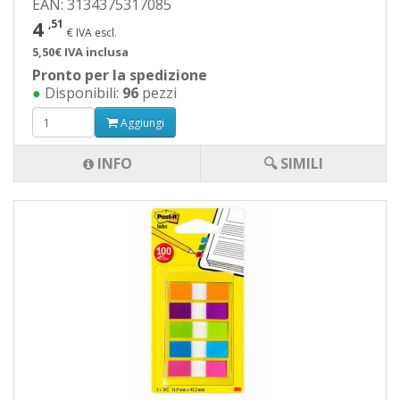
EAN: 3134375317085
4
,51
€ IVA escl.
5,50€ IVA inclusa
Pronto per la spedizione
●
Disponibili:
96
pezzi
Aggiungi
INFO
🔍 SIMILI