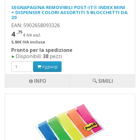
SEGNAPAGINA REMOVIBILI POST-IT® INDEX MINI
+ DISPENSER COLORI ASSORTITI 5 BLOCCHETTI DA
20
EAN: 5902658093326
4
,75
€ IVA escl.
5,80€ IVA inclusa
Pronto per la spedizione
●
Disponibili:
38
pezzi
Aggiungi
INFO
🔍 SIMILI