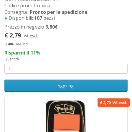
Codice prodotto:
680-4
Consegna;:
Pronto per la spedizione
●
Disponibili:
107
pezzi
Prezzo in negozio
3,80€
€ 2,79
IVA escl.
3,40€
IVA incl.
Risparmi il 11%
Quantità
Aggiungi
€ 2,79 IVA escl.