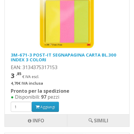
3M-671-3 POST-IT SEGNAPAGINA CARTA BL.300
INDEX 3 COLORI
EAN: 3134375317153
3
,85
€ IVA escl.
4,70€ IVA inclusa
Pronto per la spedizione
●
Disponibili:
97
pezzi
Aggiungi
INFO
🔍 SIMILI