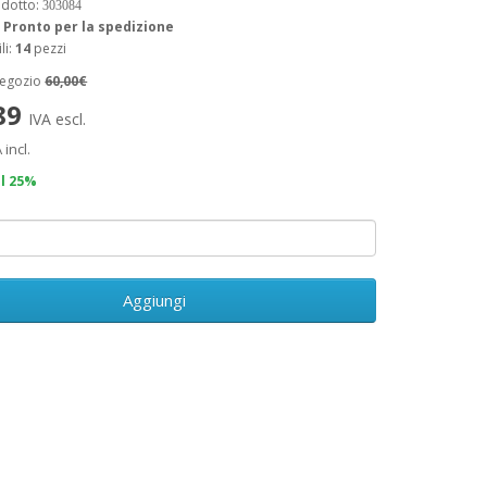
odotto:
303084
:
Pronto per la spedizione
li:
14
pezzi
negozio
60,00€
,89
IVA escl.
 incl.
il 25%
Aggiungi