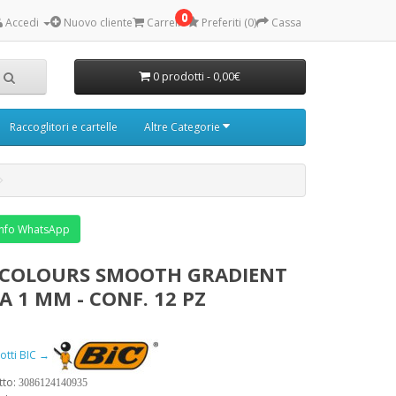
0
Accedi
Nuovo cliente
Carrello
Preferiti (0)
Cassa
0 prodotti - 0,00€
Raccoglitori e cartelle
Altre Categorie
nfo WhatsApp
4 COLOURS SMOOTH GRADIENT
A 1 MM - CONF. 12 PZ
dotti BIC →
tto:
3086124140935