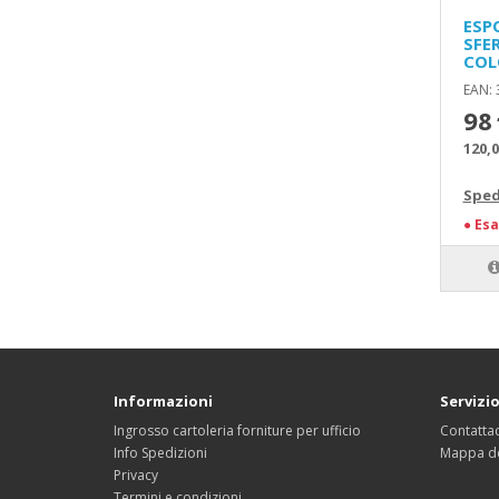
ESP
SFE
COL
EAN:
98
120,0
Sped
●
Esa
Informazioni
Servizio
Ingrosso cartoleria forniture per ufficio
Contattac
Info Spedizioni
Mappa de
Privacy
Termini e condizioni