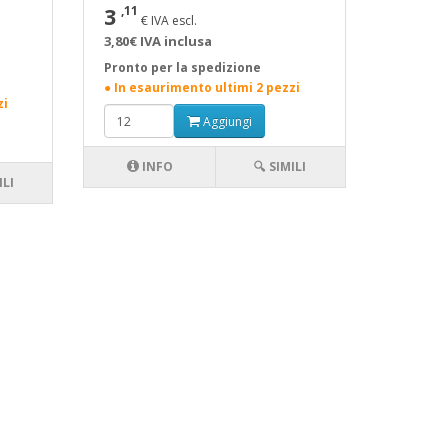
3
,11
€ IVA escl.
3,80€ IVA inclusa
Pronto per la spedizione
● In esaurimento ultimi 2 pezzi
zi
Aggiungi
INFO
🔍 SIMILI
ILI