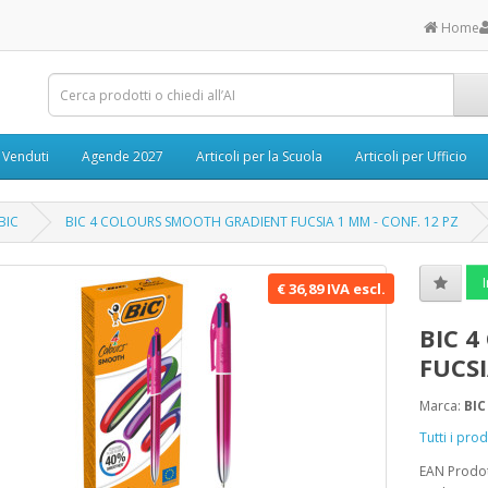
Home
ù Venduti
Agende 2027
Articoli per la Scuola
Articoli per Ufficio
BIC
BIC 4 COLOURS SMOOTH GRADIENT FUCSIA 1 MM - CONF. 12 PZ
I
€ 36,89 IVA escl.
BIC 
FUCSI
Marca:
BIC
Tutti i pro
EAN Prodo