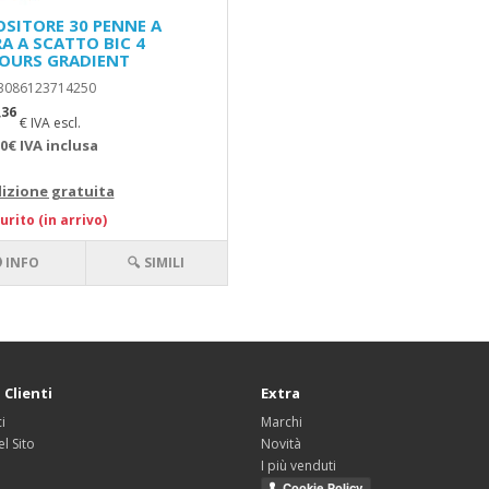
OSITORE 30 PENNE A
RA A SCATTO BIC 4
OURS GRADIENT
 3086123714250
,36
€ IVA escl.
0€ IVA inclusa
izione gratuita
urito (in arrivo)
INFO
🔍 SIMILI
 Clienti
Extra
i
Marchi
l Sito
Novità
I più venduti
Cookie Policy