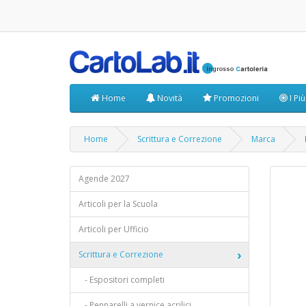
Home
Novità
Promozioni
I Pi
Home
Scrittura e Correzione
Marca
Agende 2027
Articoli per la Scuola
Articoli per Ufficio
Scrittura e Correzione
- Espositori completi
- Pennarelli a vernice acrilici