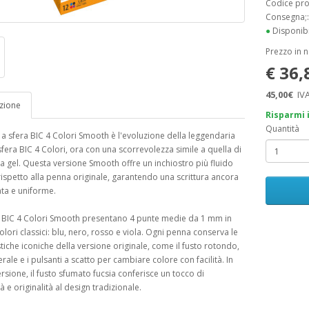
Codice pr
Consegna;
●
Disponibi
Prezzo in 
€ 36
45,00€
IVA
zione
Risparmi 
Quantità
a sfera BIC 4 Colori Smooth è l'evoluzione della leggendaria
fera BIC 4 Colori, ora con una scorrevolezza simile a quella di
 gel. Questa versione Smooth offre un inchiostro più fluido
ispetto alla penna originale, garantendo una scrittura ancora
ata e uniforme.
 BIC 4 Colori Smooth presentano 4 punte medie da 1 mm in
olori classici: blu, nero, rosso e viola. Ogni penna conserva le
stiche iconiche della versione originale, come il fusto rotondo,
terale e i pulsanti a scatto per cambiare colore con facilità. In
rsione, il fusto sfumato fucsia conferisce un tocco di
 e originalità al design tradizionale.