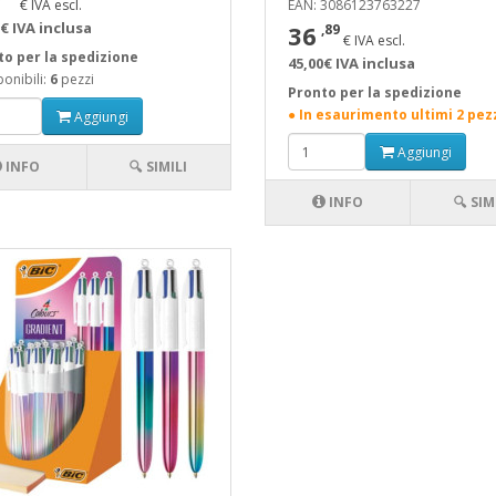
€ IVA escl.
EAN: 3086123763227
€ IVA inclusa
36
,89
€ IVA escl.
to per la spedizione
45,00€ IVA inclusa
onibili:
6
pezzi
Pronto per la spedizione
● In esaurimento ultimi 2 pez
Aggiungi
Aggiungi
INFO
🔍 SIMILI
INFO
🔍 SIM