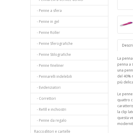
- Penne a sfera
- Penne in gel
- Penne Roller
- Penne Sferografiche
Descri
- Penne Stilografiche
La penna 
penna a s
- Penne fineliner
una penna
del 40% r
- Pennarelli indelebili
più delic
- Evidenziatori
Le penne
- Correttori
quattro c
caratteri
- Refill e inchiostri
la clip la
questa ve
- Penne da regalo
modernità
Raccoglitori e cartelle