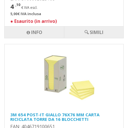
4
,10
€ IVA escl.
5,00€ IVA inclusa
●
Esaurito (in arrivo)
INFO
🔍 SIMILI
3M 654 POST-IT GIALLO 76X76 MM CARTA
RICICLATA TORRE DA 16 BLOCCHETTI
EAN: 4046719100651