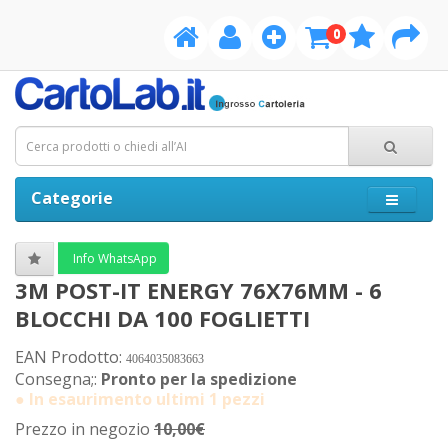
0
Categorie
Info WhatsApp
3M POST-IT ENERGY 76X76MM - 6
BLOCCHI DA 100 FOGLIETTI
EAN Prodotto:
4064035083663
Consegna;:
Pronto per la spedizione
● In esaurimento ultimi 1 pezzi
Prezzo in negozio
10,00€