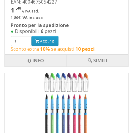
EAN: 4004675054227
1
,48
€ IVA escl.
1,80€ IVA inclusa
Pronto per la spedizione
●
Disponibili:
6
pezzi
Aggiungi
Sconto extra
10%
se acquisti
10 pezzi
.
INFO
🔍 SIMILI