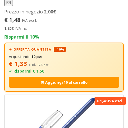
Prezzo in negozio
2,00€
€ 1,48
IVA escl.
1,80€
IVA incl.
Risparmi il 10%
🔥 OFFERTA QUANTITÀ
-10%
Acquistando
10 pz
:
€ 1,33
cad.
IVA escl.
✓ Risparmi € 1,50
Aggiungi 10 al carrello
€ 1,48 IVA escl.