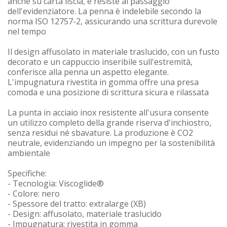
anche su carta liscia, e resiste al passaggio
dell'evidenziatore. La penna è indelebile secondo la
norma ISO 12757-2, assicurando una scrittura durevole
nel tempo
Il design affusolato in materiale traslucido, con un fusto
decorato e un cappuccio inseribile sull'estremità,
conferisce alla penna un aspetto elegante.
L'impugnatura rivestita in gomma offre una presa
comoda e una posizione di scrittura sicura e rilassata
La punta in acciaio inox resistente all'usura consente
un utilizzo completo della grande riserva d'inchiostro,
senza residui né sbavature. La produzione è CO2
neutrale, evidenziando un impegno per la sostenibilità
ambientale
Specifiche:
- Tecnologia: Viscoglide®
- Colore: nero
- Spessore del tratto: extralarge (XB)
- Design: affusolato, materiale traslucido
- Impugnatura: rivestita in gomma