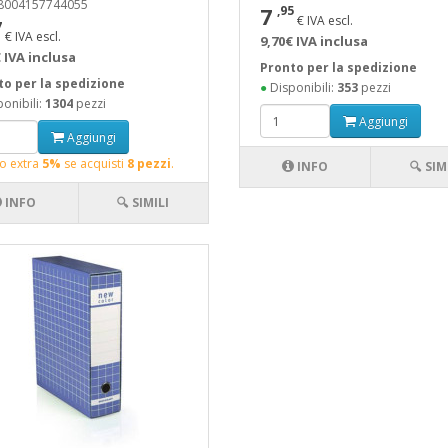
 8004157744055
7
,95
€ IVA escl.
7
€ IVA escl.
9,70€ IVA inclusa
 IVA inclusa
Pronto per la spedizione
to per la spedizione
●
Disponibili:
353
pezzi
onibili:
1304
pezzi
Aggiungi
Aggiungi
o extra
5%
se acquisti
8 pezzi
.
INFO
🔍 SIM
INFO
🔍 SIMILI