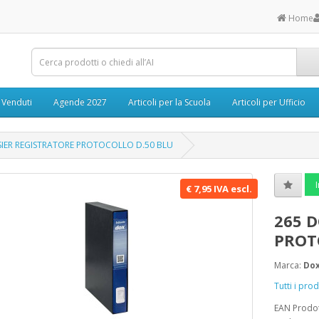
Home
ù Venduti
Agende 2027
Articoli per la Scuola
Articoli per Ufficio
IER REGISTRATORE PROTOCOLLO D.50 BLU
I
€ 7,95 IVA escl.
265 
PROT
Marca:
Do
Tutti i pr
EAN Prodo