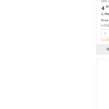
EAN:
4
,6
5,70€
Pron
●
Disp
Scont