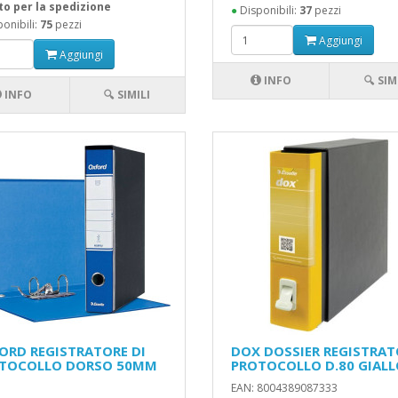
to per la spedizione
●
Disponibili:
37
pezzi
onibili:
75
pezzi
Aggiungi
Aggiungi
INFO
🔍 SIM
INFO
🔍 SIMILI
ORD REGISTRATORE DI
DOX DOSSIER REGISTRAT
TOCOLLO DORSO 50MM
PROTOCOLLO D.80 GIAL
EAN: 8004389087333