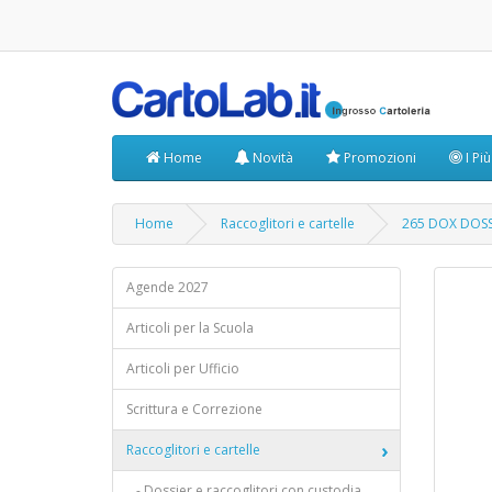
Home
Novità
Promozioni
I Pi
Home
Raccoglitori e cartelle
265 DOX DOSS
Agende 2027
Articoli per la Scuola
Articoli per Ufficio
Scrittura e Correzione
Raccoglitori e cartelle
- Dossier e raccoglitori con custodia