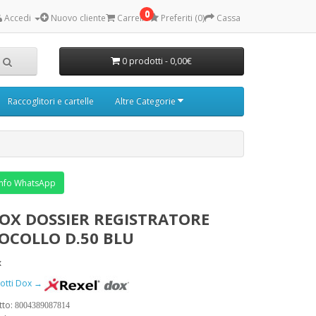
0
Accedi
Nuovo cliente
Carrello
Preferiti (0)
Cassa
0 prodotti - 0,00€
Raccoglitori e cartelle
Altre Categorie
nfo WhatsApp
DOX DOSSIER REGISTRATORE
OCOLLO D.50 BLU
x
odotti Dox →
tto:
8004389087814