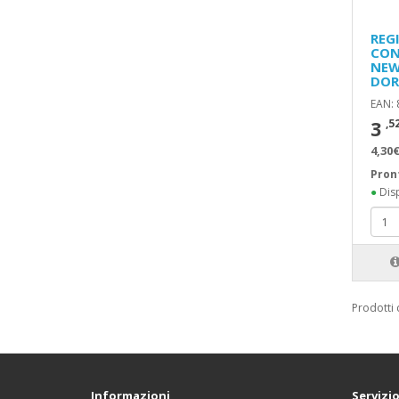
REG
CON
NEW
DOR
EAN:
3
,5
4,30€
Pron
●
Disp
Prodotti 
Informazioni
Servizio