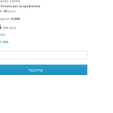
odotto:
D26504
:
Pronto per la spedizione
li:
99
pezzi
negozio
11,50€
5
IVA escl.
incl.
il 16%
Aggiungi