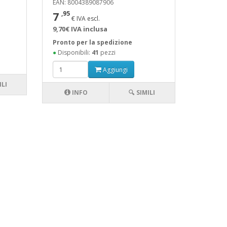
EAN: 8004389087906
7
,95
€ IVA escl.
9,70€ IVA inclusa
Pronto per la spedizione
●
Disponibili:
41
pezzi
Aggiungi
ILI
INFO
🔍 SIMILI