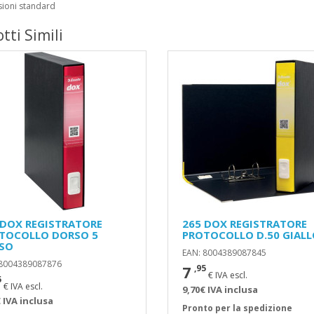
sioni standard
tti Simili
 DOX REGISTRATORE
265 DOX REGISTRATORE
TOCOLLO DORSO 5
PROTOCOLLO D.50 GIAL
SO
EAN: 8004389087845
 8004389087876
7
,95
€ IVA escl.
5
€ IVA escl.
9,70€ IVA inclusa
 IVA inclusa
Pronto per la spedizione