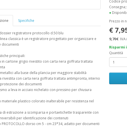
Codice pr
Consegna;
●
Disponibi
zione
Specifiche
Prezzo in 
€ 7,9
ossier registratore protocollo d.50 blu
inea classica è un registratore progettato per organizzare e
9,70€
IVA 
re documenti
Risparmi 
Quantità
tiche principali:
a in cartone grigio rivestito con carta nera goffrata trattata
nta
 metallici alla base della plancia per maggiore stabilità
a rivestita con carta nera goffrata trattata antimpronta, interno
 protezione dei documenti
smo a leva in acciaio nichelato con pressino per chiusura
n materiale plastico colorato inalterabile per resistenza nel
ta di estrazione a scomparsa e portaetichette trasparente con
reversibili per identificazione dei contenuti
o PROTOCOLLO dorso cm 5 - cm 23*34, adatto per documenti