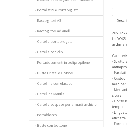
- Portalistini e Portabiglietti
- Raccoglitori A3
Descri
- Raccoglitori ad anelli
265 Dox d
La DOX5 l
- Cartelle portaprogetti
archivia
- Cartelle con clip
Caratteris
- Struttur
- Portadocumenti in polipropilene
antimpro
- Paralati
- Buste Cristal e Divisori
- Custodi
- Cartelline con elastico
nero per
- Meccani
- Cartelline Manilla
sicura
- Dorso i
- Cartelle sospese per armadi archivio
tempo
- Linguet
- Portablocco
etichette 
- Format
- Buste con bottone