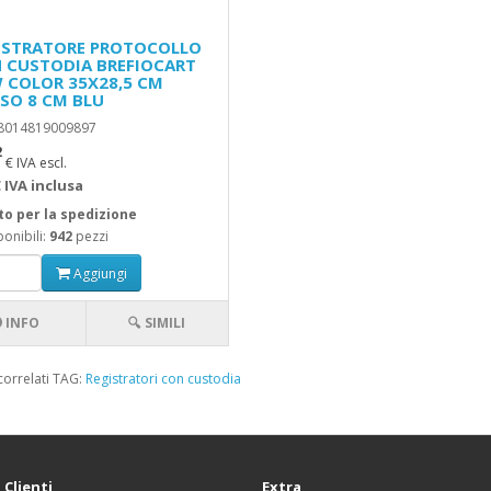
ISTRATORE PROTOCOLLO
 CUSTODIA BREFIOCART
 COLOR 35X28,5 CM
SO 8 CM BLU
 8014819009897
2
€ IVA escl.
 IVA inclusa
to per la spedizione
onibili:
942
pezzi
Aggiungi
INFO
🔍 SIMILI
correlati TAG:
Registratori con custodia
 Clienti
Extra