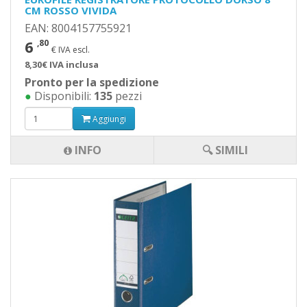
CM ROSSO VIVIDA
EAN: 8004157755921
6
,80
€ IVA escl.
8,30€ IVA inclusa
Pronto per la spedizione
●
Disponibili:
135
pezzi
Aggiungi
INFO
🔍 SIMILI