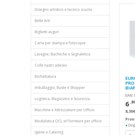
Disegno artistico e tecnico scuola
Belle Arti
Biglietti auguri
Carta per stampa e fotocopie
Lavagne, Bacheche e Segnaletica
Colle nastri adesivi
Etichettatura
EUR
PRO
BIA
Imballaggio, Buste e Shopper
EAN:
Logistica, Magazzino e Sicurezza
6
,8
Macchine e Attrezzature per Ufficio
8,30€
Pron
Modulistica OCL srl forniture per ufficio
●
Disp
Igiene e Catering