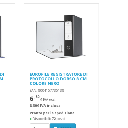
DI
EUROFILE REGISTRATORE DI
CM
PROTOCOLLO DORSO 8 CM
COLORE NERO
EAN: 8004157735138
6
,80
€ IVA escl.
8,30€ IVA inclusa
Pronto per la spedizione
●
Disponibili:
72
pezzi