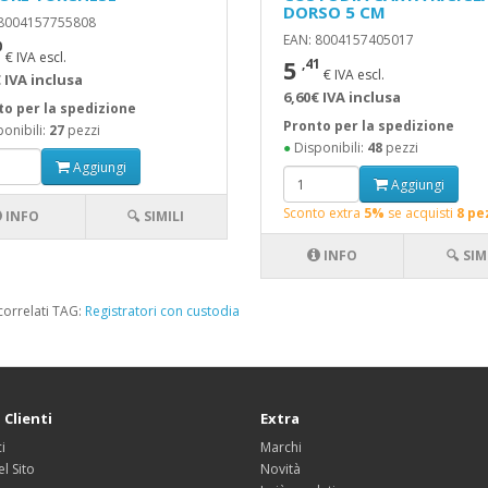
DORSO 5 CM
 8004157755808
EAN: 8004157405017
0
€ IVA escl.
5
,41
€ IVA escl.
 IVA inclusa
6,60€ IVA inclusa
to per la spedizione
Pronto per la spedizione
onibili:
27
pezzi
●
Disponibili:
48
pezzi
Aggiungi
Aggiungi
Sconto extra
5%
se acquisti
8 pe
INFO
🔍 SIMILI
INFO
🔍 SIM
correlati TAG:
Registratori con custodia
 Clienti
Extra
i
Marchi
l Sito
Novità