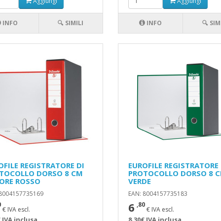
Aggiungi
Aggiungi
INFO
🔍 SIMILI
INFO
🔍 SIM
OFILE REGISTRATORE DI
EUROFILE REGISTRATORE
TOCOLLO DORSO 8 CM
PROTOCOLLO DORSO 8 
ORE ROSSO
VERDE
 8004157735169
EAN: 8004157735183
6
0
,80
€ IVA escl.
€ IVA escl.
 IVA inclusa
8,30€ IVA inclusa