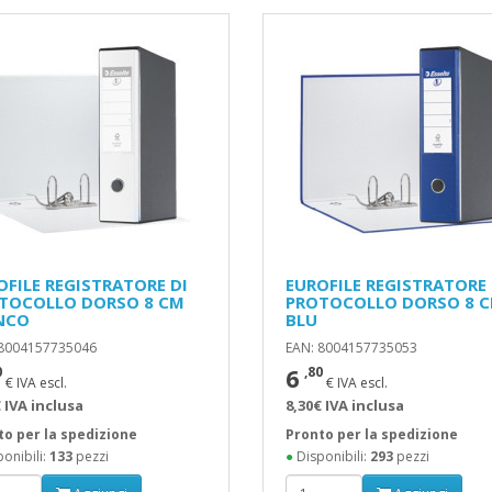
OFILE REGISTRATORE DI
EUROFILE REGISTRATORE 
TOCOLLO DORSO 8 CM
PROTOCOLLO DORSO 8 
NCO
BLU
 8004157735046
EAN: 8004157735053
6
0
,80
€ IVA escl.
€ IVA escl.
 IVA inclusa
8,30€ IVA inclusa
to per la spedizione
Pronto per la spedizione
onibili:
133
pezzi
●
Disponibili:
293
pezzi