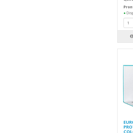
Pron
●
Disp
EUR
PRO
COL