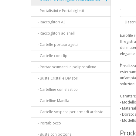
- Portalistini e Portabiglietti
- Raccoglitori A3
Descri
- Raccoglitori ad anelli
Eurofile 
Il regist
- Cartelle portaprogetti
dei mater
elegante
- Cartelle con clip
È realizz
- Portadocumenti in polipropilene
estername
un'ampia e
- Buste Cristal e Divisori
soluzioni
- Cartelline con elastico
Caratteri
- Cartelline Manilla
- Modello
- Materia
- Cartelle sospese per armadi archivio
- Dorso: 
- Modello
- Portablocco
Prodo
- Buste con bottone