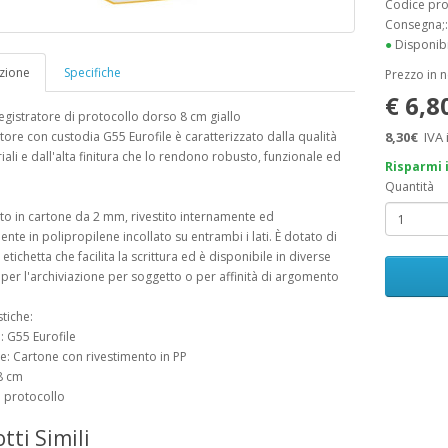
Codice pr
Consegna;
●
Disponibi
zione
Specifiche
Prezzo in 
€ 6,8
registratore di protocollo dorso 8 cm giallo
ratore con custodia G55 Eurofile è caratterizzato dalla qualità
8,30€
IVA 
iali e dall'alta finitura che lo rendono robusto, funzionale ed
Risparmi 
Quantità
ato in cartone da 2 mm, rivestito internamente ed
nte in polipropilene incollato su entrambi i lati. È dotato di
tichetta che facilita la scrittura ed è disponibile in diverse
 per l'archiviazione per soggetto o per affinità di argomento
stiche:
: G55 Eurofile
le: Cartone con rivestimento in PP
8 cm
 protocollo
tti Simili