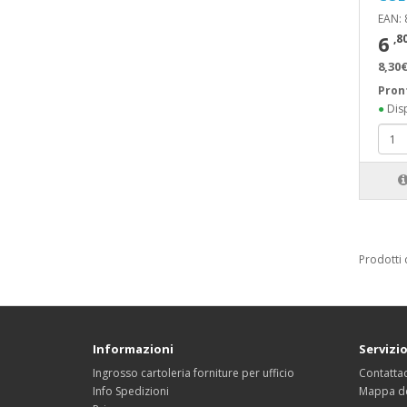
EAN:
6
,8
8,30€
Pron
●
Disp
Prodotti 
Informazioni
Servizio
Ingrosso cartoleria forniture per ufficio
Contattac
Info Spedizioni
Mappa de