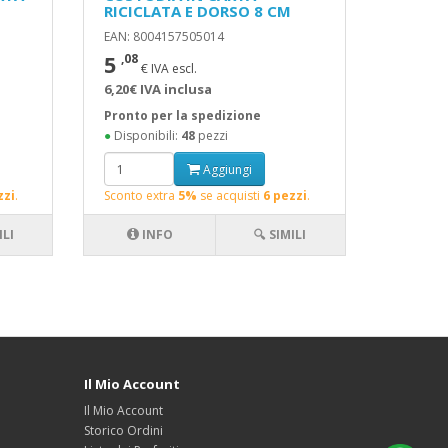
RICICLATA E DORSO 8 CM
EAN: 8004157505014
5
,08
€ IVA escl.
6,20€ IVA inclusa
Pronto per la spedizione
●
Disponibili:
48
pezzi
Aggiungi
zzi
.
Sconto extra
5%
se acquisti
6 pezzi
.
ILI
INFO
🔍 SIMILI
Il Mio Account
Il Mio Account
Storico Ordini