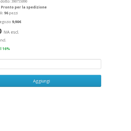
odotto:
390755090
:
Pronto per la spedizione
li:
96
pezzi
negozio
9,90€
0
IVA escl.
incl.
il 16%
Aggiungi