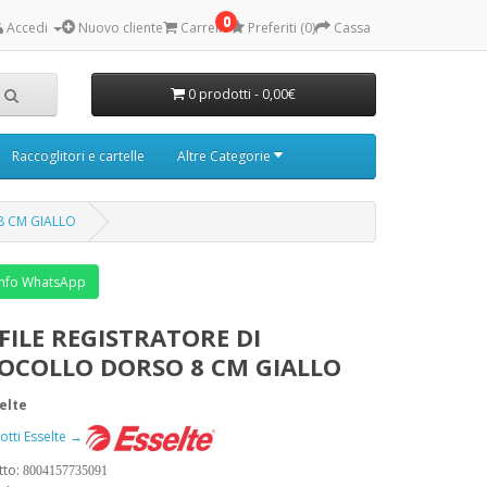
0
Accedi
Nuovo cliente
Carrello
Preferiti (0)
Cassa
0 prodotti - 0,00€
Raccoglitori e cartelle
Altre Categorie
8 CM GIALLO
nfo WhatsApp
FILE REGISTRATORE DI
OCOLLO DORSO 8 CM GIALLO
elte
dotti Esselte →
tto:
8004157735091