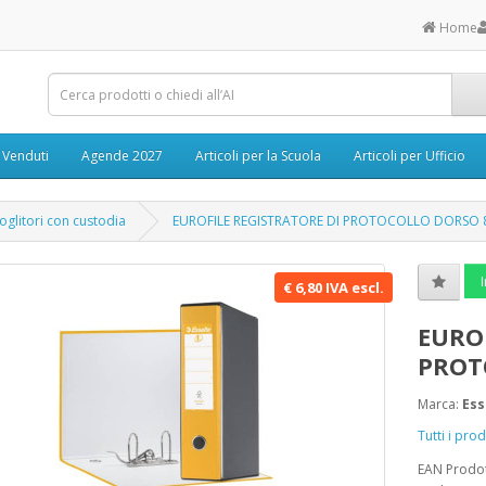
Home
ù Venduti
Agende 2027
Articoli per la Scuola
Articoli per Ufficio
oglitori con custodia
EUROFILE REGISTRATORE DI PROTOCOLLO DORSO 
I
€ 6,80 IVA escl.
EURO
PROT
Marca:
Ess
Tutti i pro
EAN Prodo