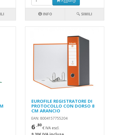
Aggiungi
ILI
INFO
🔍 SIMILI
EUROFILE REGISTRATORE DI
CM
PROTOCOLLO CON DORSO 8
CM ARANCIO
EAN: 8004157755204
6
,80
€ IVA escl.
8,30€ IVA inclusa