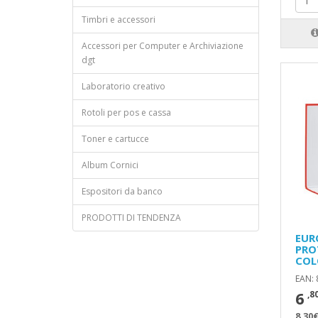
Timbri e accessori
Accessori per Computer e Archiviazione
dgt
Laboratorio creativo
Rotoli per pos e cassa
Toner e cartucce
Album Cornici
Espositori da banco
PRODOTTI DI TENDENZA
EUR
PRO
COL
EAN:
6
,8
8,30€