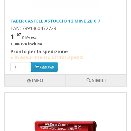
FABER CASTELL ASTUCCIO 12 MINE 2B 0,7
EAN: 7891360472728
1
,07
€ IVA escl.
1,30€ IVA inclusa
Pronto per la spedizione
● In esaurimento ultimi 3 pezzi
Aggiungi
INFO
🔍 SIMILI