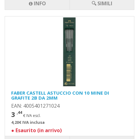
INFO
🔍 SIMILI
FABER CASTELL ASTUCCIO CON 10 MINE DI
GRAFITE 2B DA 2MM
EAN: 4005401271024
3
,44
€ IVA escl.
4,20€ IVA inclusa
●
Esaurito (in arrivo)