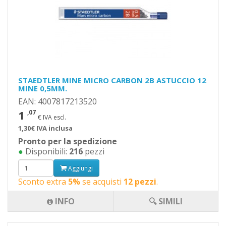
STAEDTLER MINE MICRO CARBON 2B ASTUCCIO 12
MINE 0,5MM.
EAN: 4007817213520
1
,07
€ IVA escl.
1,30€ IVA inclusa
Pronto per la spedizione
●
Disponibili:
216
pezzi
Aggiungi
Sconto extra
5%
se acquisti
12 pezzi
.
INFO
🔍 SIMILI