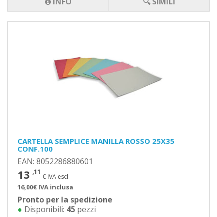
INFO
🔍 SIMILI
CARTELLA SEMPLICE MANILLA ROSSO 25X35
CONF.100
EAN: 8052286880601
13
,11
€ IVA escl.
16,00€ IVA inclusa
Pronto per la spedizione
●
Disponibili:
45
pezzi