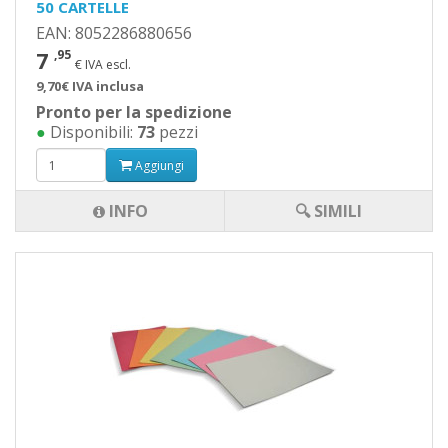
50 CARTELLE
EAN: 8052286880656
7
,95
€ IVA escl.
9,70€ IVA inclusa
Pronto per la spedizione
●
Disponibili:
73
pezzi
Aggiungi
INFO
🔍 SIMILI