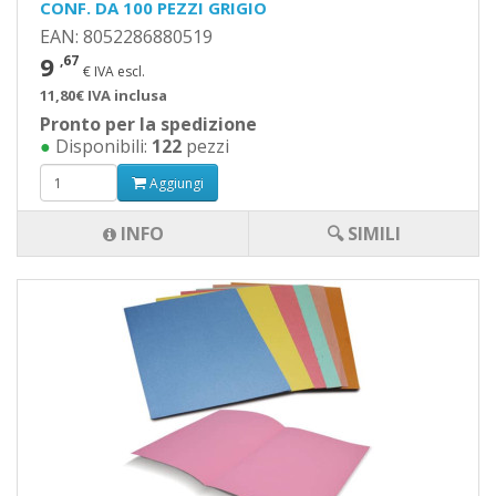
CONF. DA 100 PEZZI GRIGIO
EAN: 8052286880519
9
,67
€ IVA escl.
11,80€ IVA inclusa
Pronto per la spedizione
●
Disponibili:
122
pezzi
Aggiungi
INFO
🔍 SIMILI