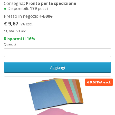
Consegna;:
Pronto per la spedizione
●
Disponibili:
179
pezzi
Prezzo in negozio
14,00€
€ 9,67
IVA escl.
11,80€
IVA incl.
Risparmi il 16%
Quantità
Aggiungi
€ 9,67 IVA escl.