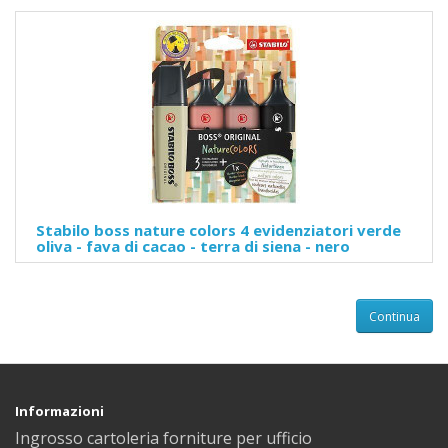
Stabilo boss nature colors 4 evidenziatori verde
oliva - fava di cacao - terra di siena - nero
Continua
Informazioni
Ingrosso cartoleria forniture per ufficio