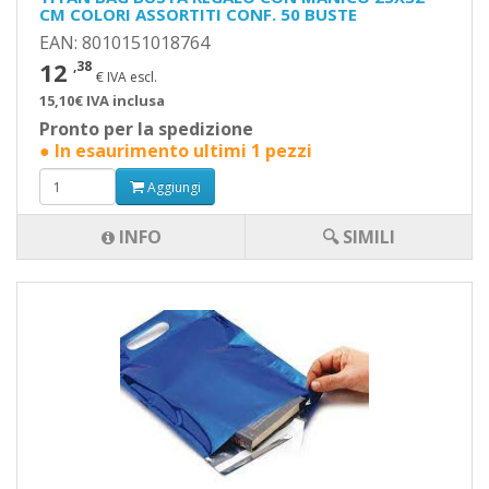
CM COLORI ASSORTITI CONF. 50 BUSTE
EAN: 8010151018764
12
,38
€ IVA escl.
15,10€ IVA inclusa
Pronto per la spedizione
● In esaurimento ultimi 1 pezzi
Aggiungi
INFO
🔍 SIMILI