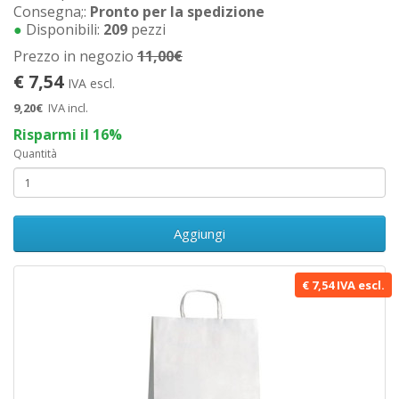
Consegna;:
Pronto per la spedizione
●
Disponibili:
209
pezzi
Prezzo in negozio
11,00€
€ 7,54
IVA escl.
9,20€
IVA incl.
Risparmi il 16%
Quantità
Aggiungi
€ 7,54 IVA escl.