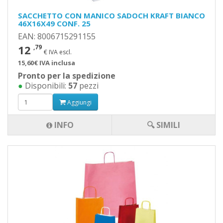
SACCHETTO CON MANICO SADOCH KRAFT BIANCO
46X16X49 CONF. 25
EAN: 8006715291155
12
,79
€ IVA escl.
15,60€ IVA inclusa
Pronto per la spedizione
●
Disponibili:
57
pezzi
Aggiungi
INFO
🔍 SIMILI