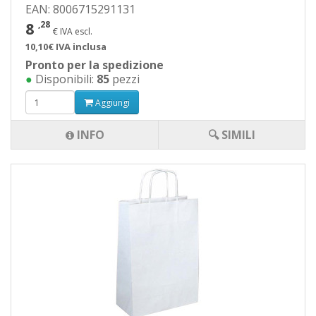
EAN: 8006715291131
8
,28
€ IVA escl.
10,10€ IVA inclusa
Pronto per la spedizione
●
Disponibili:
85
pezzi
Aggiungi
INFO
🔍 SIMILI