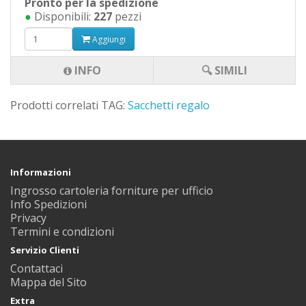
Pronto per la spedizione
●
Disponibili:
227
pezzi
Aggiungi
INFO
🔍 SIMILI
Prodotti correlati TAG:
Sacchetti regalo
Informazioni
Ingrosso cartoleria forniture per ufficio
Info Spedizioni
Privacy
Termini e condizioni
Servizio Clienti
Contattaci
Mappa del Sito
Extra