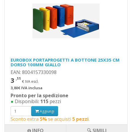
EUROBOX PORTAPROGETTI A BOTTONE 25X35 CM
DORSO 100MM GIALLO
EAN: 8004157330098
3
,11
€ IVA escl.
3,80€ IVA inclusa
Pronto per la spedizione
●
Disponibili:
115
pezzi
Aggiungi
Sconto extra
5%
se acquisti
5 pezzi
.
INFO
🔍 SIMILI