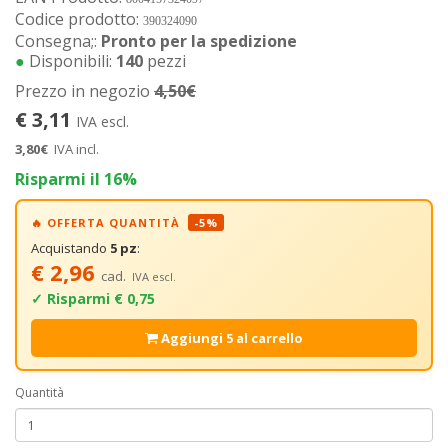
Codice prodotto:
390324090
Consegna;:
Pronto per la spedizione
●
Disponibili:
140
pezzi
Prezzo in negozio
4,50€
€ 3,11
IVA escl.
3,80€
IVA incl.
Risparmi il 16%
🔥 OFFERTA QUANTITÀ
-5%
Acquistando
5 pz
:
€ 2,96
cad.
IVA escl.
✓ Risparmi € 0,75
Aggiungi 5 al carrello
Quantità