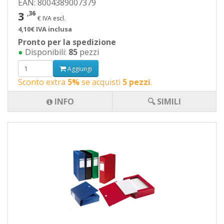
EAN: 8004389007379
3
,36
€ IVA escl.
4,10€ IVA inclusa
Pronto per la spedizione
●
Disponibili:
85
pezzi
Aggiungi
Sconto extra
5%
se acquisti
5 pezzi
.
INFO
🔍 SIMILI