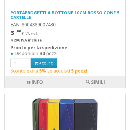
PORTAPROGETTI A BOTTONE 10CM ROSSO CONF.5
CARTELLE
EAN: 8004389007430
3
,44
€ IVA escl.
4,20€ IVA inclusa
Pronto per la spedizione
●
Disponibili:
30
pezzi
Aggiungi
Sconto extra
5%
se acquisti
5 pezzi
.
INFO
🔍 SIMILI