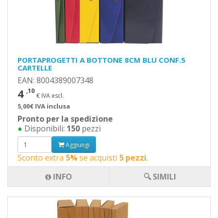
PORTAPROGETTI A BOTTONE 8CM BLU CONF.5
CARTELLE
EAN: 8004389007348
4
,10
€ IVA escl.
5,00€ IVA inclusa
Pronto per la spedizione
●
Disponibili:
150
pezzi
Aggiungi
Sconto extra
5%
se acquisti
5 pezzi
.
INFO
🔍 SIMILI