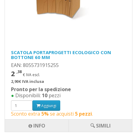
SCATOLA PORTAPROGETTI ECOLOGICO CON
BOTTONE 60 MM
EAN: 8055731915255
2
,38
€ IVA escl.
2,90€ IVA inclusa
Pronto per la spedizione
●
Disponibili:
10
pezzi
Aggiungi
Sconto extra
5%
se acquisti
5 pezzi
.
INFO
🔍 SIMILI