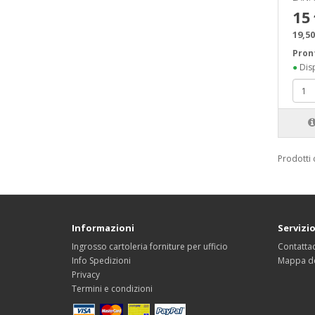
15
19,50
Pron
●
Disp
Prodotti 
Informazioni
Servizio
Ingrosso cartoleria forniture per ufficio
Contattac
Info Spedizioni
Mappa de
Privacy
Termini e condizioni