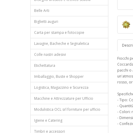
Belle Arti
Biglietti auguri
Carta per stampa e fotocopie
Lavagne, Bacheche e Segnaletica
Descri
Colle nastri adesivi
Fiocchi p
Coccarda 
Etichettatura
pacchi o 
un'atmosf
Imballaggio, Buste e Shopper
rosso, or
Logistica, Magazzino e Sicurezza
Specifich
Macchine e Attrezzature per Ufficio
- Tipo: C
- Quantit
Modulistica OCL srl forniture per ufficio
- Colori:
- Dimensi
Igiene e Catering
- Confezi
Timbri e accessori