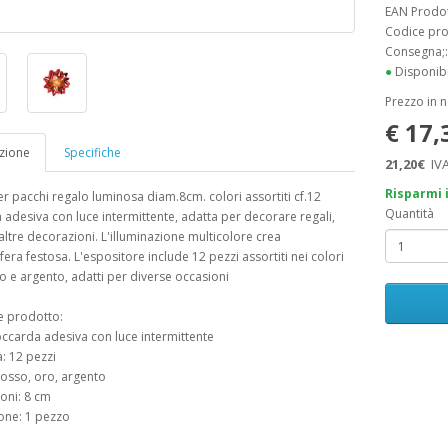
EAN Prodo
Codice pr
Consegna;
●
Disponibi
Prezzo in 
€ 17
zione
Specifiche
21,20€
IVA
Risparmi 
er pacchi regalo luminosa diam.8cm. colori assortiti cf.12
Quantità
adesiva con luce intermittente, adatta per decorare regali,
altre decorazioni. L'illuminazione multicolore crea
era festosa. L'espositore include 12 pezzi assortiti nei colori
o e argento, adatti per diverse occasioni
e prodotto:
occarda adesiva con luce intermittente
à: 12 pezzi
 rosso, oro, argento
oni: 8 cm
one: 1 pezzo