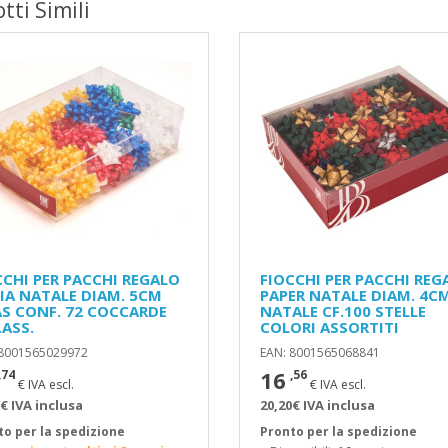
tti Simili
CCHI PER PACCHI REGALO
FIOCCHI PER PACCHI REG
CIA NATALE DIAM. 5CM
PAPER NATALE DIAM. 4C
S CONF. 72 COCCARDE
NATALE CF.100 STELLE
.ASS.
COLORI ASSORTITI
 8001565029972
EAN: 8001565068841
16
,74
,56
€ IVA escl.
€ IVA escl.
€ IVA inclusa
20,20€ IVA inclusa
to per la spedizione
Pronto per la spedizione