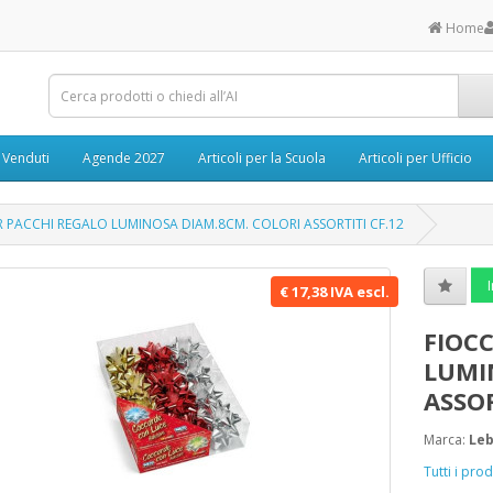
Home
ù Venduti
Agende 2027
Articoli per la Scuola
Articoli per Ufficio
R PACCHI REGALO LUMINOSA DIAM.8CM. COLORI ASSORTITI CF.12
I
€ 17,38 IVA escl.
FIOC
LUMI
ASSOR
Marca:
Le
Tutti i pr