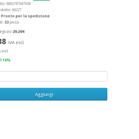
tto:
8002787047638
odotto:
60227
:
Pronto per la spedizione
li:
33
pezzi
negozio
25,20€
,38
IVA escl.
 incl.
il 16%
Aggiungi