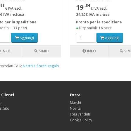
19
,98
,84
€ IVA escl.
€ IVA escl.
€ IVA inclusa
24,20€ IVA inclusa
to per la spedizione
Pronto per la spedizione
onibili:
77
pezzi
●
Disponibili:
16
pezzi
Aggiungi
Aggiungi
INFO
🔍 SIMILI
INFO
🔍 SIM
correlati TAG:
Nastri e fiocchi regalo
 Clienti
Extra
i
Marchi
l Sito
Novità
I più venduti
Cookie Policy