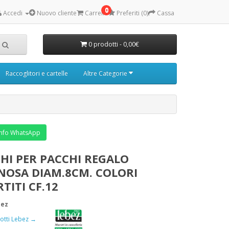
0
Accedi
Nuovo cliente
Carrello
Preferiti (0)
Cassa
0 prodotti - 0,00€
Raccoglitori e cartelle
Altre Categorie
nfo WhatsApp
CHI PER PACCHI REGALO
NOSA DIAM.8CM. COLORI
TITI CF.12
bez
odotti Lebez →