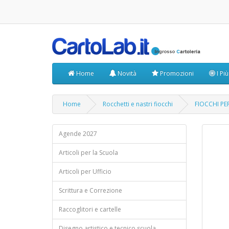
Home
Novità
Promozioni
I Pi
Home
Rocchetti e nastri fiocchi
FIOCCHI PE
Agende 2027
Articoli per la Scuola
Articoli per Ufficio
Scrittura e Correzione
Raccoglitori e cartelle
Disegno artistico e tecnico scuola