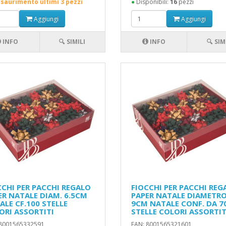
esaurimento ultimi 3 pezzi
●
Disponibili:
16
pezzi
Aggiungi
Aggiungi
INFO
🔍 SIMILI
INFO
🔍 SIM
CCHI PER PACCHI REGALO
FIOCCHI PER PACCHI REG
ER NATALE DIAM. 6.5CM
PAPER NATALE DIAMETR
ALE CF.100 STELLE
9CM NATALE CONF. DA 7
ORI ASSORTITI
STELLE COLORI ASSORTIT
 8001565332591
EAN: 8001565321601