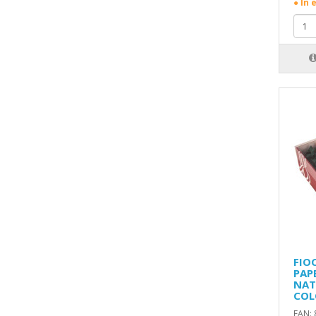
● In 
FIO
PAP
NAT
COL
EAN: