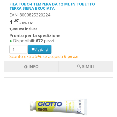
FILA TUBO4 TEMPERA DA 12 ML IN TUBETTO
TERRA SIENA BRUCIATA
EAN: 8000825320224
1
,07
€ IVA escl.
1,30€ IVA inclusa
Pronto per la spedizione
●
Disponibili:
672
pezzi
Aggiungi
Sconto extra
5%
se acquisti
6 pezzi
.
INFO
🔍 SIMILI