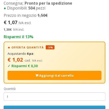
Consegna;:
Pronto per la spedizione
●
Disponibili:
504
pezzi
Prezzo in negozio
1,50€
€ 1,07
IVA escl.
1,30€
IVA incl.
Risparmi il 13%
🔥 OFFERTA QUANTITÀ
-5%
Acquistando
6 pz
:
€ 1,02
cad.
IVA escl.
✓ Risparmi € 0,30
Aggiungi 6 al carrello
Quantità