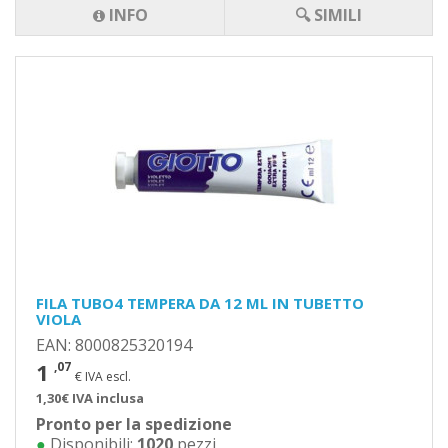
INFO
🔍 SIMILI
FILA TUBO4 TEMPERA DA 12 ML IN TUBETTO
VIOLA
EAN: 8000825320194
1
,07
€ IVA escl.
1,30€ IVA inclusa
Pronto per la spedizione
●
Disponibili:
1020
pezzi