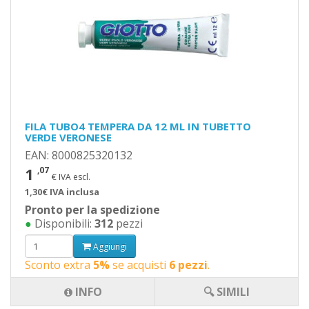
FILA TUBO4 TEMPERA DA 12 ML IN TUBETTO
VERDE VERONESE
EAN: 8000825320132
1
,07
€ IVA escl.
1,30€ IVA inclusa
Pronto per la spedizione
●
Disponibili:
312
pezzi
Aggiungi
Sconto extra
5%
se acquisti
6 pezzi
.
INFO
🔍 SIMILI