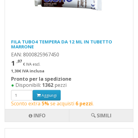
FILA TUBO4 TEMPERA DA 12 ML IN TUBETTO
MARRONE
EAN: 8000825967450
1
,07
€ IVA escl.
1,30€ IVA inclusa
Pronto per la spedizione
●
Disponibili:
1362
pezzi
Aggiungi
Sconto extra
5%
se acquisti
6 pezzi
.
INFO
🔍 SIMILI