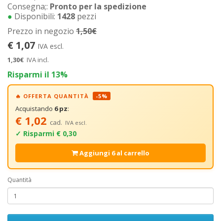
Consegna;:
Pronto per la spedizione
●
Disponibili:
1428
pezzi
Prezzo in negozio
1,50€
€ 1,07
IVA escl.
1,30€
IVA incl.
Risparmi il 13%
🔥 OFFERTA QUANTITÀ
-5%
Acquistando
6 pz
:
€ 1,02
cad.
IVA escl.
✓ Risparmi € 0,30
Aggiungi 6 al carrello
Quantità