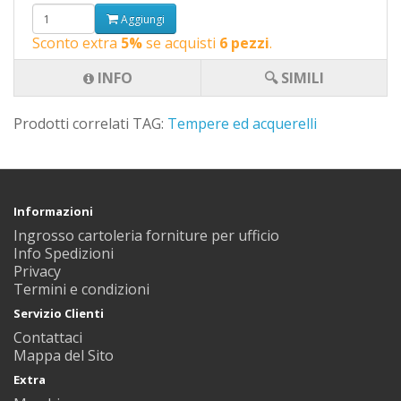
Aggiungi
Sconto extra
5%
se acquisti
6 pezzi
.
INFO
🔍 SIMILI
Prodotti correlati TAG:
Tempere ed acquerelli
Informazioni
Ingrosso cartoleria forniture per ufficio
Info Spedizioni
Privacy
Termini e condizioni
Servizio Clienti
Contattaci
Mappa del Sito
Extra