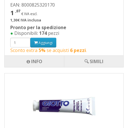
EAN: 8000825320170
1
,07
€ IVA escl.
1,30€ IVA inclusa
Pronto per la spedizione
●
Disponibili:
174
pezzi
Aggiungi
Sconto extra
5%
se acquisti
6 pezzi
.
INFO
🔍 SIMILI