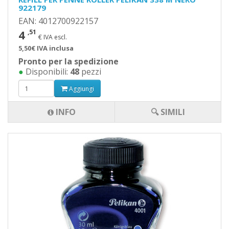
922179
EAN: 4012700922157
4
,51
€ IVA escl.
5,50€ IVA inclusa
Pronto per la spedizione
●
Disponibili:
48
pezzi
Aggiungi
INFO
🔍 SIMILI