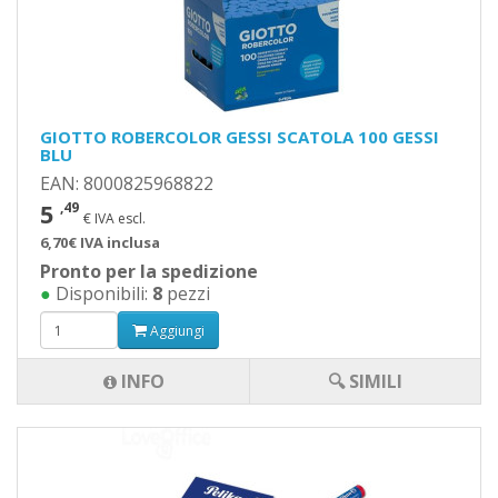
GIOTTO ROBERCOLOR GESSI SCATOLA 100 GESSI
BLU
EAN: 8000825968822
5
,49
€ IVA escl.
6,70€ IVA inclusa
Pronto per la spedizione
●
Disponibili:
8
pezzi
Aggiungi
INFO
🔍 SIMILI