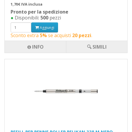
1,70€ IVA inclusa
Pronto per la spedizione
●
Disponibili:
500
pezzi
Aggiungi
Sconto extra
5%
se acquisti
20 pezzi
.
INFO
🔍 SIMILI
REFILL PER PENNE ROLLER PELIKAN 338 M NERO