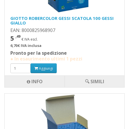
GIOTTO ROBERCOLOR GESSI SCATOLA 100 GESSI
GIALLO
EAN: 8000825968907
5
,49
€ IVA escl.
6,70€ IVA inclusa
Pronto per la spedizione
● In esaurimento ultimi 1 pezzi
Aggiungi
INFO
🔍 SIMILI