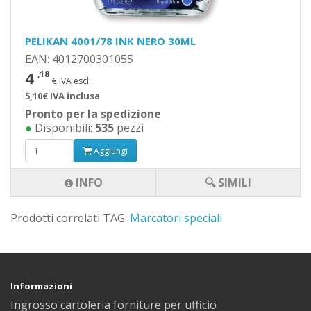
PELIKAN 4001/78 INK NERO 30ML
EAN: 4012700301055
4
,18
€ IVA escl.
5,10€ IVA inclusa
Pronto per la spedizione
●
Disponibili:
535
pezzi
Aggiungi
INFO
🔍 SIMILI
Prodotti correlati TAG:
Marcatori speciali
Informazioni
Ingrosso cartoleria forniture per ufficio