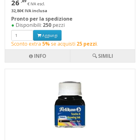
26
,89
€ IVA escl.
32,80€ IVA inclusa
Pronto per la spedizione
●
Disponibili:
250
pezzi
Aggiungi
Sconto extra
5%
se acquisti
25 pezzi
.
INFO
🔍 SIMILI