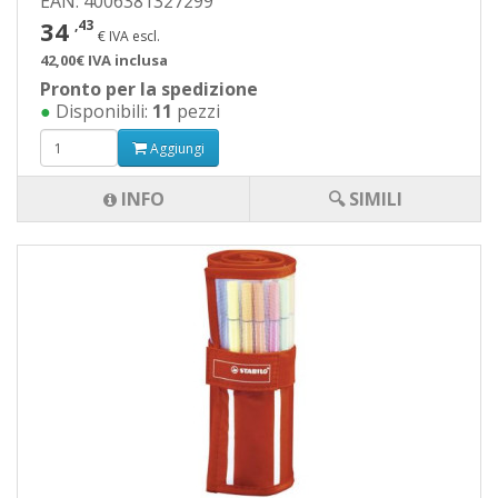
EAN: 4006381327299
34
,43
€ IVA escl.
42,00€ IVA inclusa
Pronto per la spedizione
●
Disponibili:
11
pezzi
Aggiungi
INFO
🔍 SIMILI