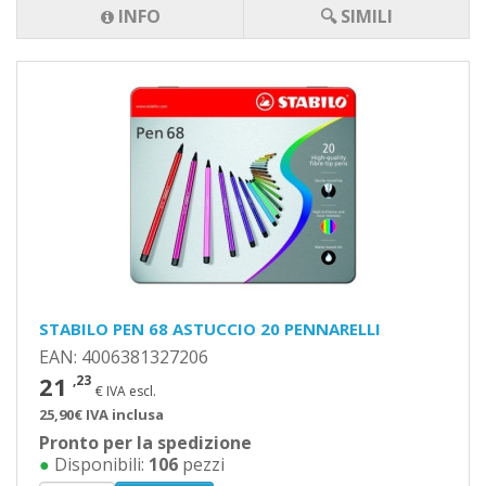
INFO
🔍 SIMILI
STABILO PEN 68 ASTUCCIO 20 PENNARELLI
EAN: 4006381327206
21
,23
€ IVA escl.
25,90€ IVA inclusa
Pronto per la spedizione
●
Disponibili:
106
pezzi