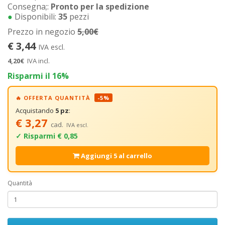
Consegna;:
Pronto per la spedizione
●
Disponibili:
35
pezzi
Prezzo in negozio
5,00€
€ 3,44
IVA escl.
4,20€
IVA incl.
Risparmi il 16%
🔥 OFFERTA QUANTITÀ
-5%
Acquistando
5 pz
:
€ 3,27
cad.
IVA escl.
✓ Risparmi € 0,85
Aggiungi 5 al carrello
Quantità