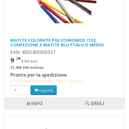
MATITE COLORATE POLYCHROMOS /152
CONFEZIONE 6 MATITE BLU FTALICO MEDIO
EAN: 4005400906927
9
,26
€ IVA escl.
11,30€ IVA inclusa
Pronto per la spedizione
● In esaurimento ultimi 1 pezzi
Aggiungi
INFO
🔍 SIMILI