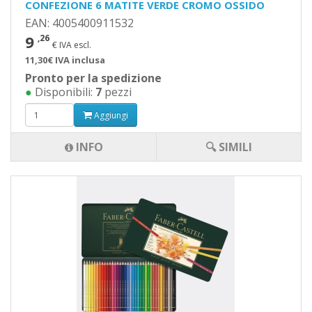
CONFEZIONE 6 MATITE VERDE CROMO OSSIDO
EAN: 4005400911532
9
,26
€ IVA escl.
11,30€ IVA inclusa
Pronto per la spedizione
●
Disponibili:
7
pezzi
Aggiungi
INFO
🔍 SIMILI