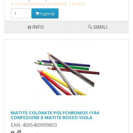
● In esaurimento ultimi 1 pezzi
Aggiungi
INFO
🔍 SIMILI
MATITE COLORATE POLYCHROMOS /194
CONFEZIONE 6 MATITE ROSSO VIOLA
EAN: 4005400909850
,26