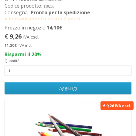
Codice prodotto:
110263
Consegna;:
Pronto per la spedizione
● In esaurimento ultimi 2 pezzi
Prezzo in negozio
14,10€
€ 9,26
IVA escl.
11,30€
IVA incl.
Risparmi il 20%
Quantità
Aggiungi
€ 9,26 IVA escl.