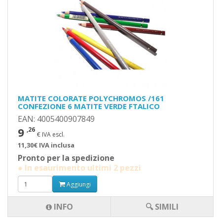
MATITE COLORATE POLYCHROMOS /161
CONFEZIONE 6 MATITE VERDE FTALICO
EAN: 4005400907849
9
,26
€ IVA escl.
11,30€ IVA inclusa
Pronto per la spedizione
● In esaurimento ultimi 2 pezzi
Aggiungi
INFO
🔍 SIMILI