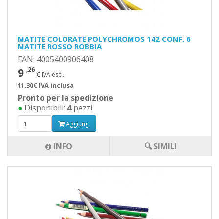
MATITE COLORATE POLYCHROMOS 142 CONF. 6
MATITE ROSSO ROBBIA
EAN: 4005400906408
9
,26
€ IVA escl.
11,30€ IVA inclusa
Pronto per la spedizione
●
Disponibili:
4
pezzi
Aggiungi
INFO
🔍 SIMILI