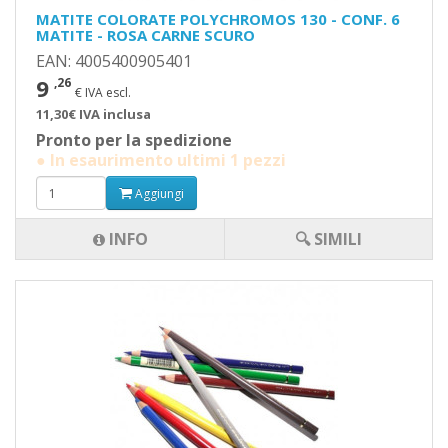
MATITE COLORATE POLYCHROMOS 130 - CONF. 6
MATITE - ROSA CARNE SCURO
EAN: 4005400905401
9
,26
€ IVA escl.
11,30€ IVA inclusa
Pronto per la spedizione
● In esaurimento ultimi 1 pezzi
Aggiungi
INFO
🔍 SIMILI