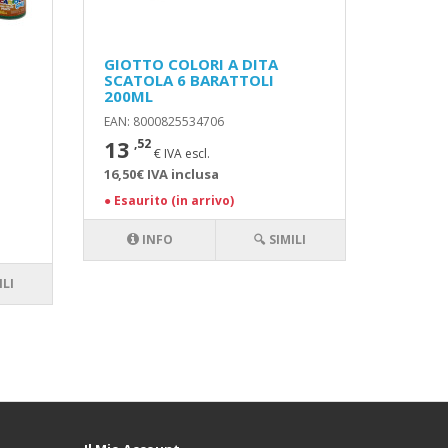
GIOTTO COLORI A DITA
SCATOLA 6 BARATTOLI
200ML
EAN: 8000825534706
13
,52
€ IVA escl.
16,50€ IVA inclusa
●
Esaurito (in arrivo)
INFO
🔍 SIMILI
ILI