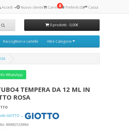
0
Accedi
Nuovo cliente
Carrello
Preferiti (0)
Cassa
0 prodotti - 0,00€
Raccoglitori e cartelle
Altre Categorie
OSA
nfo WhatsApp
TUBO4 TEMPERA DA 12 ML IN
TTO ROSA
OTTO
odotti GIOTTO →
tto:
8000825320064