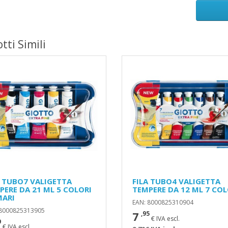
tti Simili
A TUBO7 VALIGETTA
FILA TUBO4 VALIGETTA
PERE DA 21 ML 5 COLORI
TEMPERE DA 12 ML 7 COL
MARI
EAN: 8000825310904
 8000825313905
7
,95
€ IVA escl.
9
€ IVA escl.