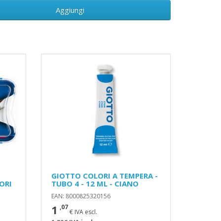
Aggiungi
GIOTTO COLORI A TEMPERA -
ORI
TUBO 4 - 12 ML - CIANO
EAN: 8000825320156
1
,07
€ IVA escl.