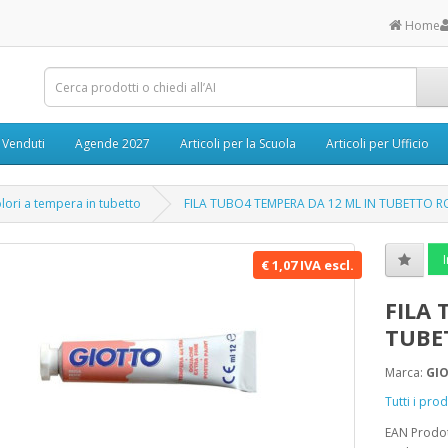
Home
ù Venduti
Agende 2027
Articoli per la Scuola
Articoli per Ufficio
lori a tempera in tubetto
FILA TUBO4 TEMPERA DA 12 ML IN TUBETTO R
I
€ 1,07 IVA escl.
FILA 
TUBE
Marca:
GI
Tutti i pr
EAN Prodo