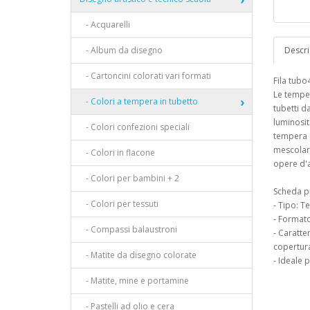
- Acquarelli
- Album da disegno
Descri
- Cartoncini colorati vari formati
Fila tubo
Le temper
- Colori a tempera in tubetto
tubetti d
luminosit
- Colori confezioni speciali
tempera u
mescolar
- Colori in flacone
opere d'
- Colori per bambini + 2
Scheda p
- Colori per tessuti
- Tipo: T
- Formato
- Compassi balaustroni
- Caratter
copertura
- Matite da disegno colorate
- Ideale p
- Matite, mine e portamine
- Pastelli ad olio e cera