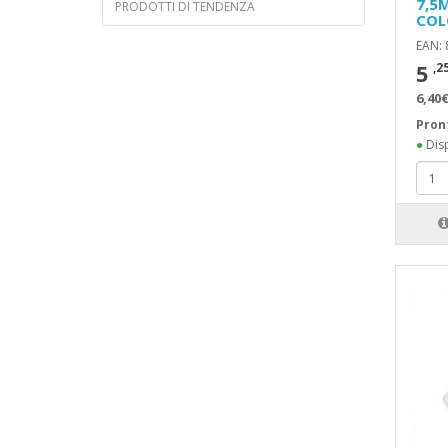
7,5
PRODOTTI DI TENDENZA
COL
EAN:
5
,2
6,40€
Pron
●
Disp