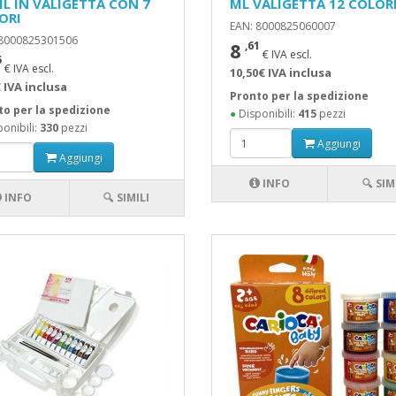
ML IN VALIGETTA CON 7
ML VALIGETTA 12 COLOR
ORI
EAN: 8000825060007
 8000825301506
8
,61
€ IVA escl.
5
€ IVA escl.
10,50€ IVA inclusa
 IVA inclusa
Pronto per la spedizione
to per la spedizione
●
Disponibili:
415
pezzi
onibili:
330
pezzi
Aggiungi
Aggiungi
INFO
🔍 SIM
INFO
🔍 SIMILI