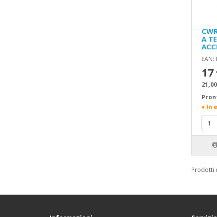
CWR
A T
ACC
EAN:
17
21,00
Pron
● In 
Prodotti 