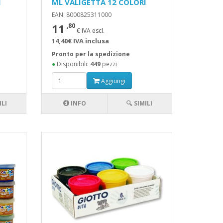
I
ML VALIGETTA 12 COLORI
EAN: 8000825311000
11
,80
€ IVA escl.
14,40€ IVA inclusa
Pronto per la spedizione
●
Disponibili:
449
pezzi
Aggiungi
ILI
INFO
🔍 SIMILI