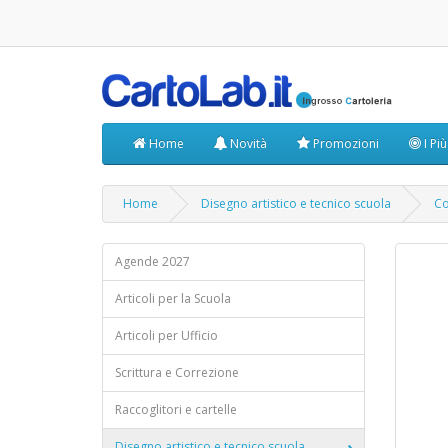
Home
Novità
Promozioni
I Pi
Home
Disegno artistico e tecnico scuola
Co
Agende 2027
Articoli per la Scuola
Articoli per Ufficio
Scrittura e Correzione
Raccoglitori e cartelle
Disegno artistico e tecnico scuola