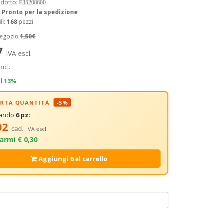
odotto:
F35200600
:
Pronto per la spedizione
li:
168
pezzi
negozio
1,50€
7
IVA escl.
incl.
il 13%
FERTA QUANTITÀ
-5%
tando
6 pz
:
02
cad.
IVA escl.
armi € 0,30
Aggiungi 6 al carrello