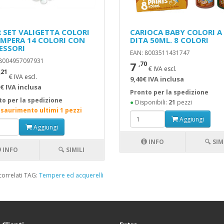
 SET VALIGETTA COLORI
CARIOCA BABY COLORI A
EMPERA 14 COLORI CON
DITA 50ML. 8 COLORI
ESSORI
EAN: 8003511431747
 8004957097931
7
,70
€ IVA escl.
,21
€ IVA escl.
9,40€ IVA inclusa
€ IVA inclusa
Pronto per la spedizione
to per la spedizione
●
Disponibili:
21
pezzi
esaurimento ultimi 1 pezzi
Aggiungi
Aggiungi
INFO
🔍 SIM
INFO
🔍 SIMILI
correlati TAG:
Tempere ed acquerelli