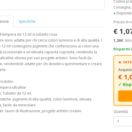
Codice pr
Consegna;
●
Disponibi
zione
Specifiche
Prezzo in 
€ 1,0
4 tempera da 12 ml in tubetto rosa
e sono adatte per chi cerca colori luminosi e di alta qualità. I
1,30€
IVA 
a 12 ml contengono pigmenti che conferiscono ai colori una
Risparmi 
à eccezionale e un'elevata capacità coprente, rendendo la
ltrafine idonea per vari progetti artistici. Sono facili da
🔥 OF
e, rendendole adatte per chi desidera sperimentare e creare
Acquis
arte
€ 1,
rodotto:
✓ Risp
empera ultrafine
: Tubetto da 12 ml
istiche: pigmenti di alta qualità, colori luminosi, elevata
, facile da mescolare
er: lavori di illustrazione, progetti artistici creativi
Quantità