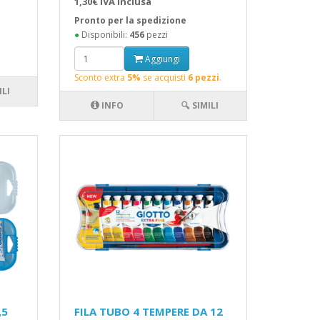
1,30€ IVA inclusa
Pronto per la spedizione
●
Disponibili:
456
pezzi
Aggiungi
Sconto extra
5%
se acquisti
6 pezzi
.
ILI
INFO
🔍 SIMILI
,5
FILA TUBO 4 TEMPERE DA 12