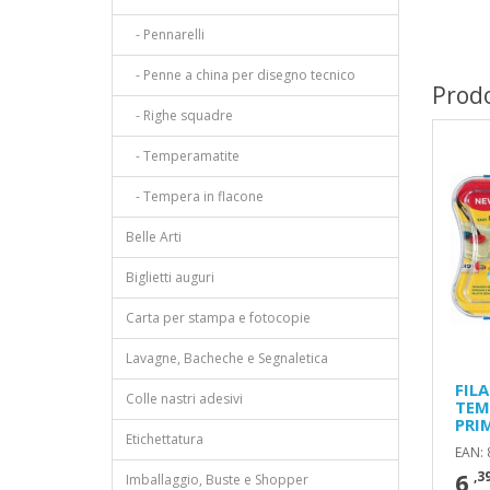
- Pennarelli
- Penne a china per disegno tecnico
Prodo
- Righe squadre
- Temperamatite
- Tempera in flacone
Belle Arti
Biglietti auguri
Carta per stampa e fotocopie
Lavagne, Bacheche e Segnaletica
FIL
Colle nastri adesivi
TEM
PRI
Etichettatura
EAN:
6
,3
Imballaggio, Buste e Shopper