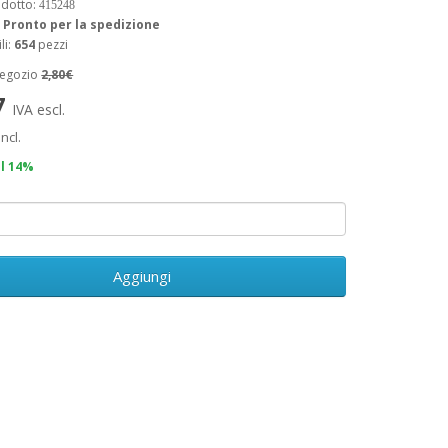
odotto:
415248
:
Pronto per la spedizione
li:
654
pezzi
negozio
2,80€
7
IVA escl.
incl.
il 14%
Aggiungi