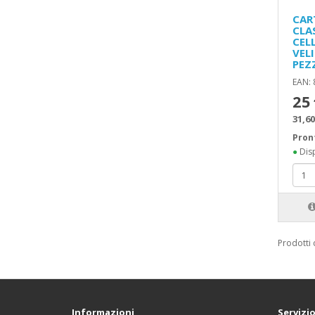
CAR
CLA
CELL
VELI
PEZ
EAN:
25
31,60
Pron
●
Disp
Prodotti 
Informazioni
Servizio