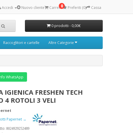
0
Accedi
Nuovo cliente
Carrello
Preferiti (0)
Cassa
0 prodotti - 0,00€
Raccoglitori e cartelle
Altre Categorie
nfo WhatsApp
A IGIENICA FRESHEN TECH
 4 ROTOLI 3 VELI
pernet
odotti Papernet →
tto:
8024929252489