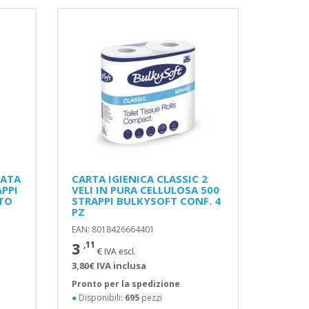
TATA
CARTA IGIENICA CLASSIC 2
APPI
VELI IN PURA CELLULOSA 500
TO
STRAPPI BULKYSOFT CONF. 4
PZ
EAN: 8018426664401
3
,11
€ IVA escl.
3,80€ IVA inclusa
Pronto per la spedizione
●
Disponibili:
695
pezzi