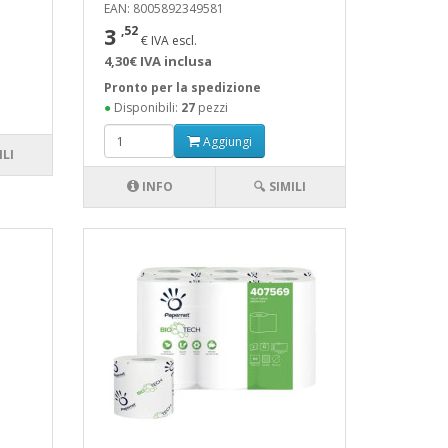
EAN: 8005892349581
3
,52
€ IVA escl.
4,30€ IVA inclusa
Pronto per la spedizione
●
Disponibili:
27
pezzi
Aggiungi
ILI
INFO
🔍 SIMILI