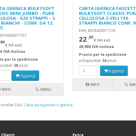
TA IGIENICA BULKYSOFT
CARTA IGIENICA FASCET
SSIC MINI JUMBO - PURA
BULKYSOFT CLASSIC PUR
ULOSA - 620 STRAPPI - 2
CELLULOSA 2 VELI 150
 BIANCHI - CONF. DA 12
STRAPPI BIANCO CONF. 9
ZI
EAN: 8018426017726
 8018426017757
22
,05
€ IVA escl.
,90
€ IVA escl.
26,90€ IVA inclusa
€ IVA inclusa
Pronto per la spedizione
to per la spedizione
●
Disponibili:
56
pezzi
onibili:
38
pezzi
Aggiungi
Aggiungi
INFO
🔍 SIM
INFO
🔍 SIMILI
correlati TAG:
Carta asciugamani e igienica
 Clienti
Extra