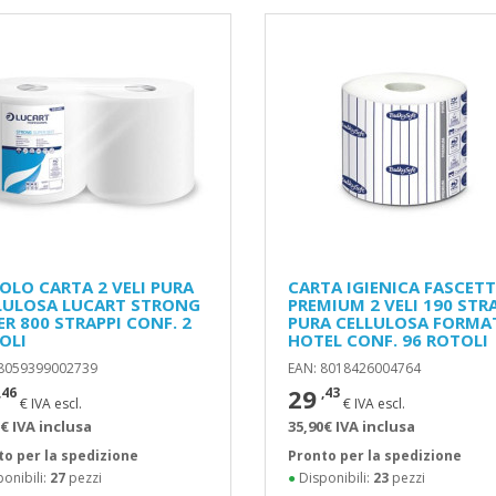
OLO CARTA 2 VELI PURA
CARTA IGIENICA FASCET
LULOSA LUCART STRONG
PREMIUM 2 VELI 190 STR
ER 800 STRAPPI CONF. 2
PURA CELLULOSA FORMA
OLI
HOTEL CONF. 96 ROTOLI
 8059399002739
EAN: 8018426004764
29
,46
,43
€ IVA escl.
€ IVA escl.
€ IVA inclusa
35,90€ IVA inclusa
to per la spedizione
Pronto per la spedizione
onibili:
27
pezzi
●
Disponibili:
23
pezzi