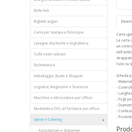
Belle Arti
Biglietti auguri
Descri
Carta per stampa e fotocopie
Carta igi
La carta i
Lavagne, Bacheche e Segnaletica
un contro
nell'ambi
Colle nastri adesivi
strappato
l'uso su 
Etichettatura
Scheda p
Imballaggio, Buste e Shopper
- Material
Logistica, Magazzino e Sicurezza
- Control
- Lunghez
Macchine e Attrezzature per Ufficio
- Fogli pe
- Diametr
Modulistica OCL srl forniture per ufficio
- Confezi
- Prodotto
Igiene e Catering
Prodo
- Asciugamani e dispenser