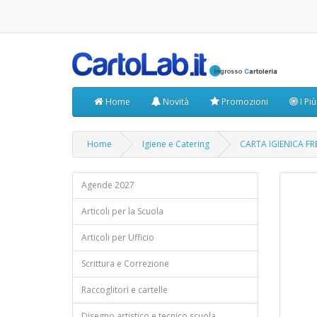
Home
Novità
Promozioni
I Pi
Home
Igiene e Catering
CARTA IGIENICA FR
Agende 2027
Articoli per la Scuola
Articoli per Ufficio
Scrittura e Correzione
Raccoglitori e cartelle
Disegno artistico e tecnico scuola