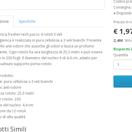
Codice pr
Consegna;
●
Disponibi
zione
Specifiche
Prezzo in 
€ 1,9
enica freshen tech pacco 4 rotoli 3 veli
gienica è realizzata in pura cellulosa a 3 veli bianchi. Presenta
2,40€
IVA 
llo anti-odore che assorbe gli odori e lascia un profumo
Risparmi 
ente. Ogni rotolo ha una lunghezza di 25,3 metri e può essere
Quantità
 in 230 fogli. Il diametro del nucleo è di 4,4 cm, adatto per
qualsiasi supporto porta-rotolo
rodotto:
e: pura cellulosa a 3 veli bianchi
lo anti-odore
za rotolo: 25,3 metri
r rotolo: 230
o del nucleo: 4,4 cm
one da 12 rotoli
 di alta qualità
tti Simili