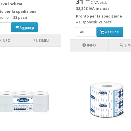
31
€ IVA escl.
 IVA inclusa
38,30€ IVA inclusa
to per la spedizione
Pronto per la spedizione
onibili:
32
pezzi
●
Disponibili:
21
pezzi
Aggiungi
Aggiungi
INFO
🔍 SIMILI
INFO
🔍 SIM