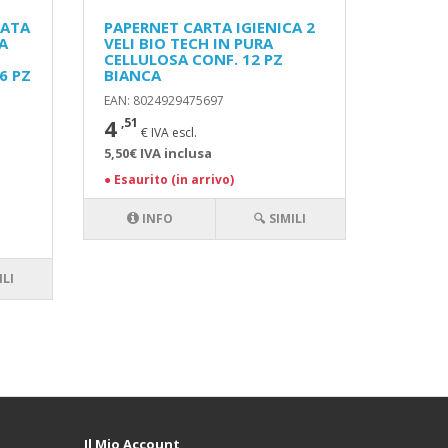
TATA
PAPERNET CARTA IGIENICA 2
A
VELI BIO TECH IN PURA
CELLULOSA CONF. 12 PZ
6 PZ
BIANCA
EAN: 8024929475697
4
,51
€ IVA escl.
5,50€ IVA inclusa
●
Esaurito (in arrivo)
INFO
🔍 SIMILI
ILI
Il Mio Account