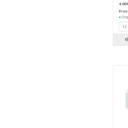
4,60€
Pron
●
Disp