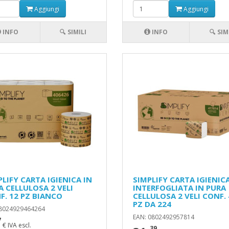
Aggiungi
Aggiungi
INFO
🔍 SIMILI
INFO
🔍 SIM
PLIFY CARTA IGIENICA IN
SIMPLIFY CARTA IGIENIC
A CELLULOSA 2 VELI
INTERFOGLIATA IN PURA
F. 12 PZ BIANCO
CELLULOSA 2 VELI CONF. 
PZ DA 224
 8024929464264
EAN: 0802492957814
7
€ IVA escl.
,39