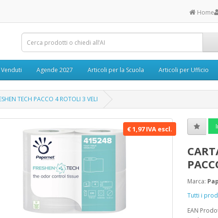
Home
ù Venduti
Agende 2027
Articoli per la Scuola
Articoli per Ufficio
ESHEN TECH PACCO 4 ROTOLI 3 VELI
I
€ 1,97 IVA escl.
CART
PACCO
Marca:
Pa
Tutti i pr
EAN Prodo