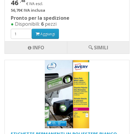
46
,48
€ IVA escl.
56,70€ IVA inclusa
Pronto per la spedizione
●
Disponibili:
6
pezzi
Aggiungi
INFO
🔍 SIMILI
ETICHETTE PERMANENTI IN POLIESTERE BIANCO