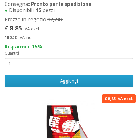
Consegna;:
Pronto per la spedizione
●
Disponibili:
15
pezzi
Prezzo in negozio
12,70€
€ 8,85
IVA escl.
10,80€
IVA incl.
Risparmi il 15%
Quantità
Aggiungi
€ 8,85 IVA escl.