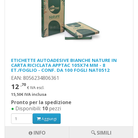
ETICHETTE AUTOADESIVE BIANCHE NATURE IN
CARTA RICICLATA APPTAC 105X74 MM - 8
ET./FOGLIO - CONF. DA 100 FOGLI NAT0512
EAN: 8056234806361
12
,70
€ IVA escl.
15,50€ IVA inclusa
Pronto per la spedizione
●
Disponibili:
10
pezzi
Aggiungi
INFO
🔍 SIMILI