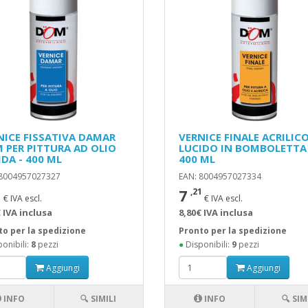
NICE FISSATIVA DAMAR
VERNICE FINALE ACRILIC
 PER PITTURA AD OLIO
LUCIDO IN BOMBOLETTA
IDA - 400 ML
400 ML
 8004957027327
EAN: 8004957027334
7
1
,21
€ IVA escl.
€ IVA escl.
 IVA inclusa
8,80€ IVA inclusa
to per la spedizione
Pronto per la spedizione
onibili:
8
pezzi
●
Disponibili:
9
pezzi
Aggiungi
Aggiungi
INFO
🔍 SIMILI
INFO
🔍 SIM