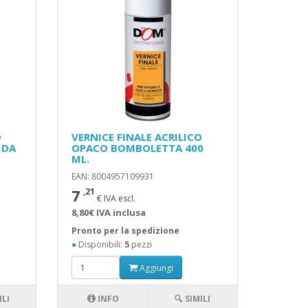
O
VERNICE FINALE ACRILICO
 DA
OPACO BOMBOLETTA 400
ML.
EAN: 8004957109931
7
,21
€ IVA escl.
8,80€ IVA inclusa
Pronto per la spedizione
●
Disponibili:
5
pezzi
Aggiungi
ILI
INFO
🔍 SIMILI