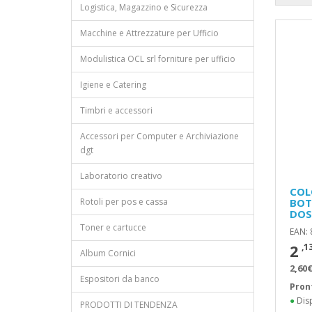
Logistica, Magazzino e Sicurezza
Macchine e Attrezzature per Ufficio
Modulistica OCL srl forniture per ufficio
Igiene e Catering
Timbri e accessori
Accessori per Computer e Archiviazione
dgt
Laboratorio creativo
COL
Rotoli per pos e cassa
BOT
DOS
Toner e cartucce
EAN:
2
,1
Album Cornici
2,60€
Espositori da banco
Pron
●
Disp
PRODOTTI DI TENDENZA