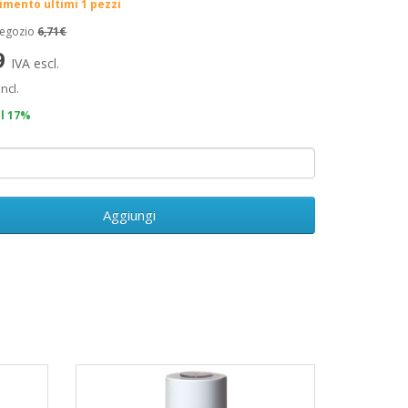
rimento ultimi 1 pezzi
negozio
6,71€
9
IVA escl.
incl.
il 17%
Aggiungi