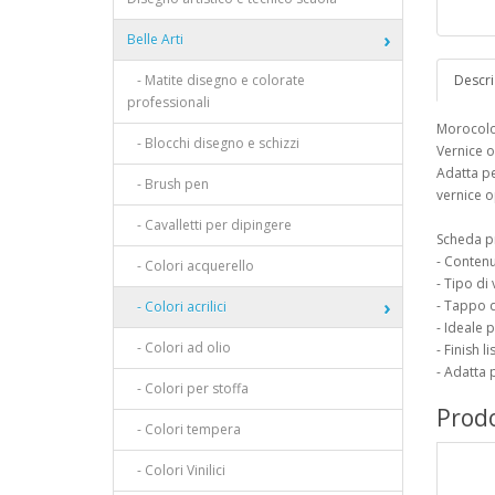
Belle Arti
- Matite disegno e colorate
Descri
professionali
Morocolor
- Blocchi disegno e schizzi
Vernice 
Adatta per
- Brush pen
vernice o
- Cavalletti per dipingere
Scheda p
- Contenu
- Colori acquerello
- Tipo di
- Tappo d
- Colori acrilici
- Ideale p
- Colori ad olio
- Finish l
- Adatta p
- Colori per stoffa
Prodo
- Colori tempera
- Colori Vinilici