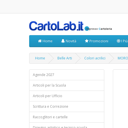
Home
Novità
Promozioni
I Pi
Home
Belle Arti
Colori acrilici
MOROC
Agende 2027
Articoli per la Scuola
Articoli per Ufficio
Scrittura e Correzione
Raccoglitori e cartelle
Disegno artistico e tecnico scuola