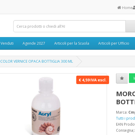
Home
ù Venduti
Agende 2027
Articoli per la Scuola
Articoli per Ufficio
OLOR VERNICE OPACA BOTTIGLIA 300 ML
I
€ 4,59 IVA escl.
MORO
BOTT
Marca:
Cm
Tutti i pr
EAN Prodo
Consegna;