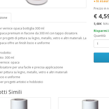
● In esau
Prezzo in 
€ 4,5
zione
5,60€
IVA 
 vernice opaca bottiglia 300 ml
Risparmi 
opaca premium in flacone da 300 ml con tappo dosatore.
Quantità
 progetti di pittura su legno, metallo, vetro e altri materiali. La
paca offre un finish liscio e uniforme
rodotto:
to: 300 ml
 vernice: opaca
osatore per una facile e precisa applicazione
er pittura su legno, metallo, vetro e altri materiali
iscio e uniforme
er progetti artistici e hobbistici
tti Simili