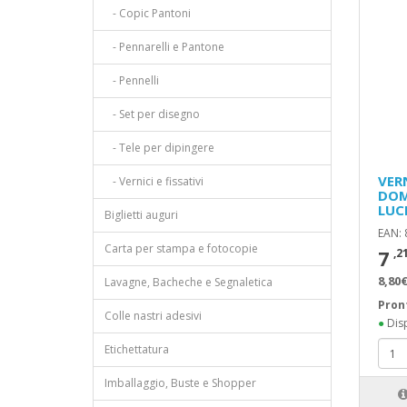
- Copic Pantoni
- Pennarelli e Pantone
- Pennelli
- Set per disegno
- Tele per dipingere
VER
- Vernici e fissativi
DOM
LUC
Biglietti auguri
EAN:
Carta per stampa e fotocopie
7
,2
8,80€
Lavagne, Bacheche e Segnaletica
Pron
Colle nastri adesivi
●
Disp
Etichettatura
Imballaggio, Buste e Shopper