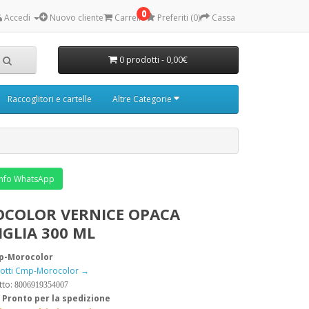
0
Accedi
Nuovo cliente
Carrello
Preferiti (0)
Cassa
0 prodotti - 0,00€
Raccoglitori e cartelle
Altre Categorie
nfo WhatsApp
COLOR VERNICE OPACA
IGLIA 300 ML
p-Morocolor
odotti Cmp-Morocolor →
tto:
8006919354007
:
Pronto per la spedizione