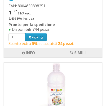
EAN: 8004630898251
1
,97
€ IVA escl.
2,40€ IVA inclusa
Pronto per la spedizione
●
Disponibili:
744
pezzi
Aggiungi
Sconto extra
5%
se acquisti
24 pezzi
.
INFO
🔍 SIMILI