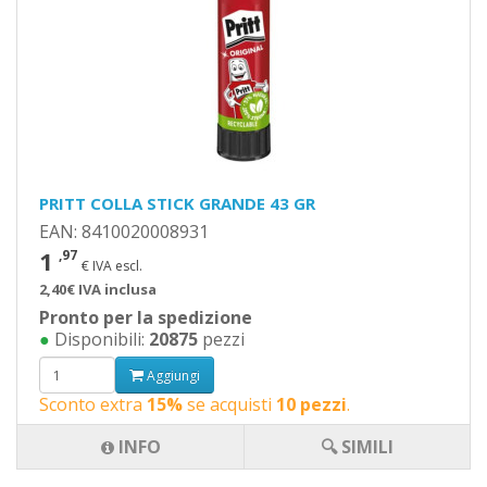
PRITT COLLA STICK GRANDE 43 GR
EAN: 8410020008931
1
,97
€ IVA escl.
2,40€ IVA inclusa
Pronto per la spedizione
●
Disponibili:
20875
pezzi
Aggiungi
Sconto extra
15%
se acquisti
10 pezzi
.
INFO
🔍 SIMILI