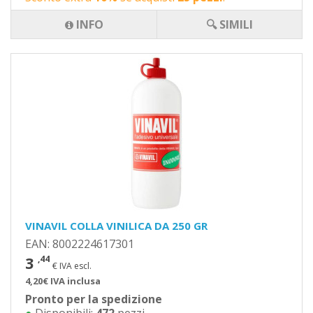
INFO
🔍 SIMILI
VINAVIL COLLA VINILICA DA 250 GR
EAN: 8002224617301
3
,44
€ IVA escl.
4,20€ IVA inclusa
Pronto per la spedizione