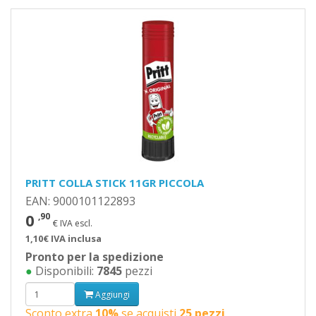
PRITT COLLA STICK 11GR PICCOLA
EAN: 9000101122893
0
,90
€ IVA escl.
1,10€ IVA inclusa
Pronto per la spedizione
●
Disponibili:
7845
pezzi
Aggiungi
Sconto extra
10%
se acquisti
25 pezzi
.