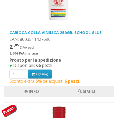
CARIOCA COLLA VINILICA 250GR. SCHOOL GLUE
EAN: 8003511427696
2
,05
€ IVA escl.
2,50€ IVA inclusa
Pronto per la spedizione
●
Disponibili:
66
pezzi
Aggiungi
Sconto extra
5%
se acquisti
6 pezzi
.
INFO
🔍 SIMILI