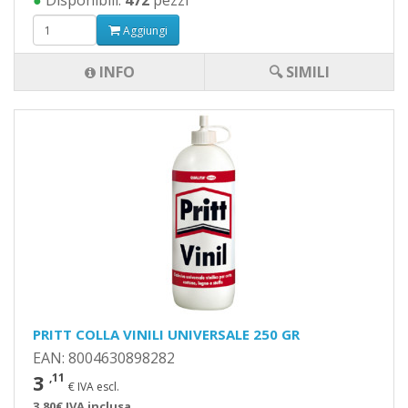
●
Disponibili:
472
pezzi
Aggiungi
INFO
🔍 SIMILI
PRITT COLLA VINILI UNIVERSALE 250 GR
EAN: 8004630898282
3
,11
€ IVA escl.
3,80€ IVA inclusa