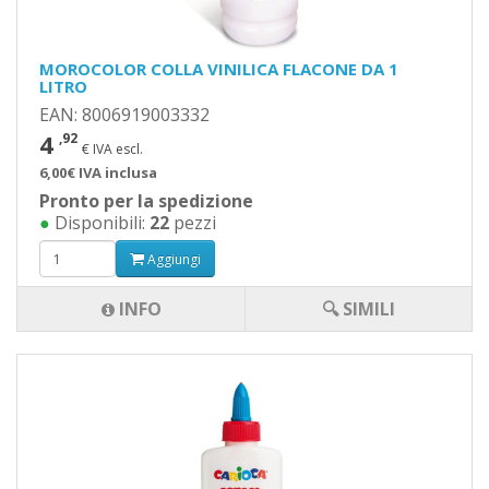
MOROCOLOR COLLA VINILICA FLACONE DA 1
LITRO
EAN: 8006919003332
4
,92
€ IVA escl.
6,00€ IVA inclusa
Pronto per la spedizione
●
Disponibili:
22
pezzi
Aggiungi
INFO
🔍 SIMILI