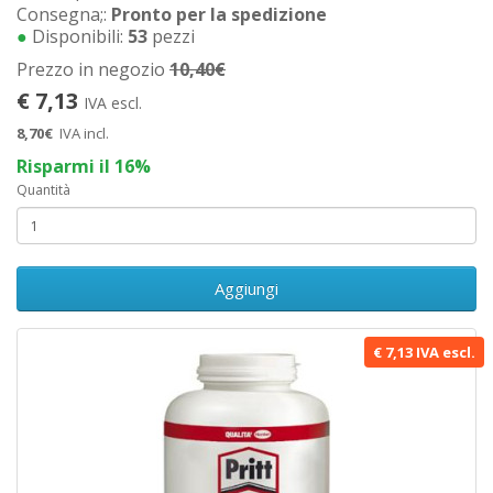
Consegna;:
Pronto per la spedizione
●
Disponibili:
53
pezzi
Prezzo in negozio
10,40€
€ 7,13
IVA escl.
8,70€
IVA incl.
Risparmi il 16%
Quantità
Aggiungi
€ 7,13 IVA escl.