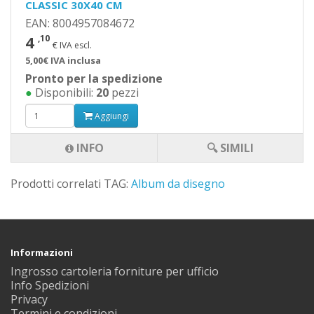
CLASSIC 30X40 CM
EAN: 8004957084672
4
,10
€ IVA escl.
5,00€ IVA inclusa
Pronto per la spedizione
●
Disponibili:
20
pezzi
Aggiungi
INFO
🔍 SIMILI
Prodotti correlati TAG:
Album da disegno
Informazioni
Ingrosso cartoleria forniture per ufficio
Info Spedizioni
Privacy
Termini e condizioni