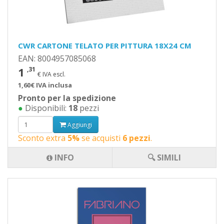
CWR CARTONE TELATO PER PITTURA 18X24 CM
EAN: 8004957085068
1
,31
€ IVA escl.
1,60€ IVA inclusa
Pronto per la spedizione
●
Disponibili:
18
pezzi
Aggiungi
Sconto extra
5%
se acquisti
6 pezzi
.
INFO
🔍 SIMILI