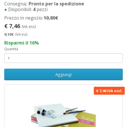
Consegna;:
Pronto per la spedizione
●
Disponibili:
4
pezzi
Prezzo in negozio
10,80€
€ 7,46
IVA escl.
9,10€
IVA incl.
Risparmi il 16%
Quantità
Aggiungi
€ 7,46 IVA escl.