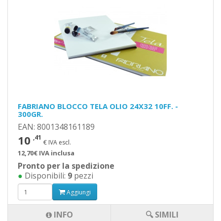
FABRIANO BLOCCO TELA OLIO 24X32 10FF. -
300GR.
EAN: 8001348161189
10
,41
€ IVA escl.
12,70€ IVA inclusa
Pronto per la spedizione
●
Disponibili:
9
pezzi
Aggiungi
INFO
🔍 SIMILI